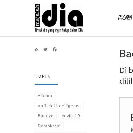
Skip to content
DARI
Ba
Di 
TOPIK
dil
Alkitab
artificial intelligence
Budaya
covid-19
Demokrasi