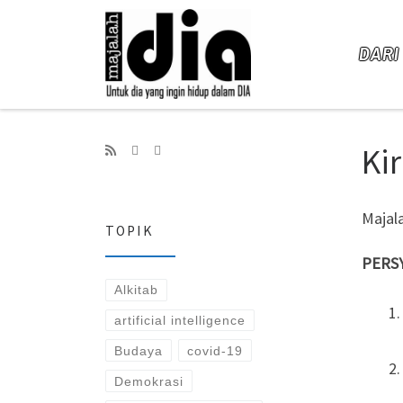
Skip to content
DARI
Ki
Majala
TOPIK
PERS
Alkitab
artificial intelligence
Budaya
covid-19
Demokrasi