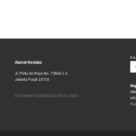
Ca
Alamat Redaksi:
Jl. Pintu Air Raya No. 7 Blok C-5
Jakarta Pusat 10710
Maj
Akt
PEDOMAN PEMBERITAAN MEDIA SIBER
inf
Maj