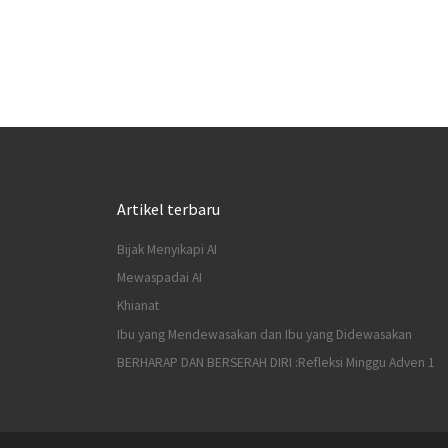
Artikel terbaru
Bijak Menyikapi AI
Mewaspadai AI
Khianat
Ibu yang Mendewasakan dan Ibu yang Didewasakan
BERHARAP DAN BERSERAH DIRI :Refleksi Minggu Adven 1