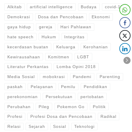
Alkitab
artificial intelligence
Budaya
covid-19
Demokrasi
Dosa dan Pencobaan
Ekonomi
gaya hidup
gereja
Hari Pahlawan
hate speech
Hukum
Integritas
kecerdasan buatan
Keluarga
Kerohanian
Kewirausahaan
Komitmen
LGBT
Literatur Perkantas
Lomba Opini 2018
Media Sosial
mobokrasi
Pandemi
Parenting
paskah
Pelayanan
Pemilu
Pendidikan
perekonomian
Persekutuan
pertobatan
Perubahan
Pileg
Pokemon Go
Politik
Profesi
Profesi Dosa dan Pencobaan
Radikal
Relasi
Sejarah
Sosial
Teknologi