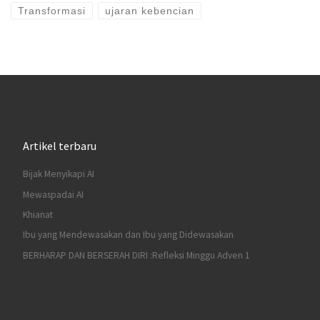
Transformasi
ujaran kebencian
Artikel terbaru
Bijak Menyikapi AI
Mewaspadai AI
Khianat
Ibu yang Mendewasakan dan Ibu yang Didewasakan
BERHARAP DAN BERSERAH DIRI :Refleksi Minggu Adven 1