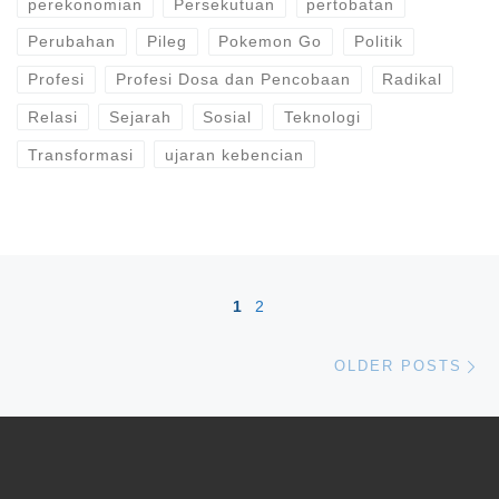
perekonomian
Persekutuan
pertobatan
Perubahan
Pileg
Pokemon Go
Politik
Profesi
Profesi Dosa dan Pencobaan
Radikal
Relasi
Sejarah
Sosial
Teknologi
Transformasi
ujaran kebencian
Posts navigation
1
2
Ol
OLDER POSTS