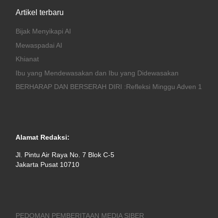
Artikel terbaru
Bijak Menyikapi AI
Mewaspadai AI
Khianat
Ibu yang Mendewasakan dan Ibu yang Didewasakan
BERHARAP DAN BERSERAH DIRI :Refleksi Minggu Adven 1
Alamat Redaksi:
Jl. Pintu Air Raya No. 7 Blok C-5
Jakarta Pusat 10710
PEDOMAN PEMBERITAAN MEDIA SIBER