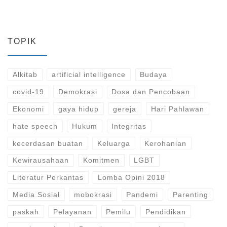
TOPIK
Alkitab
artificial intelligence
Budaya
covid-19
Demokrasi
Dosa dan Pencobaan
Ekonomi
gaya hidup
gereja
Hari Pahlawan
hate speech
Hukum
Integritas
kecerdasan buatan
Keluarga
Kerohanian
Kewirausahaan
Komitmen
LGBT
Literatur Perkantas
Lomba Opini 2018
Media Sosial
mobokrasi
Pandemi
Parenting
paskah
Pelayanan
Pemilu
Pendidikan