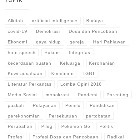
TOPIK
Alkitab
artificial intelligence
Budaya
covid-19
Demokrasi
Dosa dan Pencobaan
Ekonomi
gaya hidup
gereja
Hari Pahlawan
hate speech
Hukum
Integritas
kecerdasan buatan
Keluarga
Kerohanian
Kewirausahaan
Komitmen
LGBT
Literatur Perkantas
Lomba Opini 2018
Media Sosial
mobokrasi
Pandemi
Parenting
paskah
Pelayanan
Pemilu
Pendidikan
perekonomian
Persekutuan
pertobatan
Perubahan
Pileg
Pokemon Go
Politik
Profesi
Profesi Dosa dan Pencobaan
Radikal