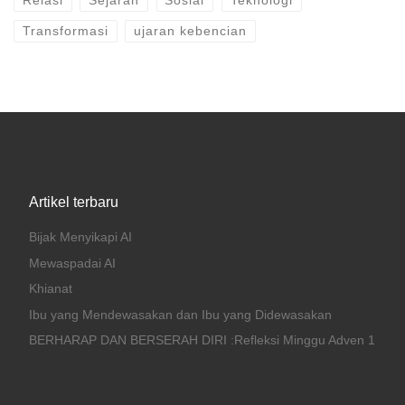
Relasi
Sejarah
Sosial
Teknologi
Transformasi
ujaran kebencian
Artikel terbaru
Bijak Menyikapi AI
Mewaspadai AI
Khianat
Ibu yang Mendewasakan dan Ibu yang Didewasakan
BERHARAP DAN BERSERAH DIRI :Refleksi Minggu Adven 1