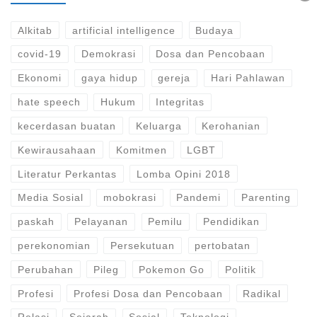
Alkitab
artificial intelligence
Budaya
covid-19
Demokrasi
Dosa dan Pencobaan
Ekonomi
gaya hidup
gereja
Hari Pahlawan
hate speech
Hukum
Integritas
kecerdasan buatan
Keluarga
Kerohanian
Kewirausahaan
Komitmen
LGBT
Literatur Perkantas
Lomba Opini 2018
Media Sosial
mobokrasi
Pandemi
Parenting
paskah
Pelayanan
Pemilu
Pendidikan
perekonomian
Persekutuan
pertobatan
Perubahan
Pileg
Pokemon Go
Politik
Profesi
Profesi Dosa dan Pencobaan
Radikal