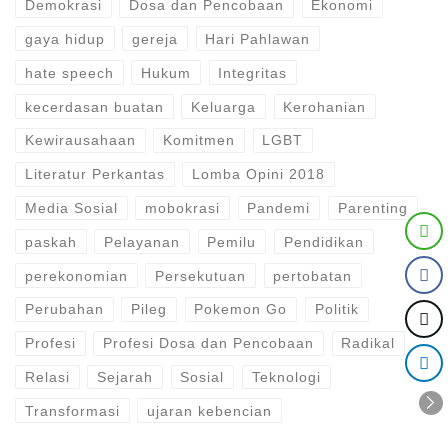
Demokrasi
Dosa dan Pencobaan
Ekonomi
gaya hidup
gereja
Hari Pahlawan
hate speech
Hukum
Integritas
kecerdasan buatan
Keluarga
Kerohanian
Kewirausahaan
Komitmen
LGBT
Literatur Perkantas
Lomba Opini 2018
Media Sosial
mobokrasi
Pandemi
Parenting
paskah
Pelayanan
Pemilu
Pendidikan
perekonomian
Persekutuan
pertobatan
Perubahan
Pileg
Pokemon Go
Politik
Profesi
Profesi Dosa dan Pencobaan
Radikal
Relasi
Sejarah
Sosial
Teknologi
Transformasi
ujaran kebencian