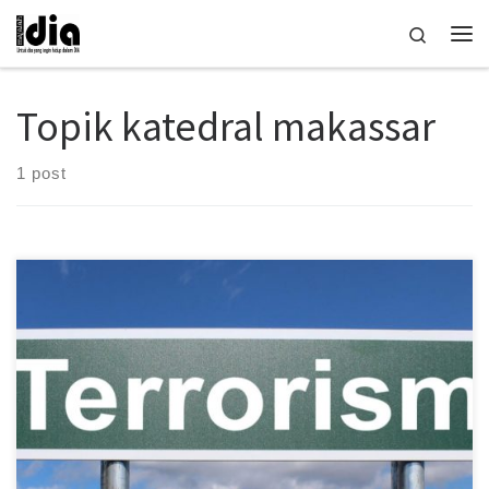
Skip to content
Search
Me
Topik katedral makassar
1 post