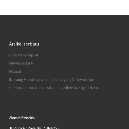
Artikel terbaru
Bijak Menyikapi AI
Mewaspadai AI
Khianat
Ibu yang Mendewasakan dan Ibu yang Didewasakan
BERHARAP DAN BERSERAH DIRI :Refleksi Minggu Adven 1
Alamat Redaksi:
Jl. Pintu Air Raya No. 7 Blok C-5