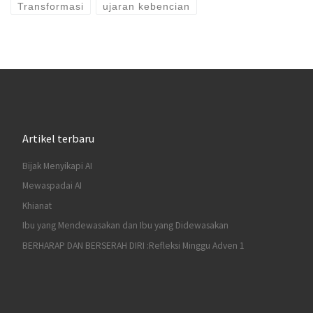
Transformasi
ujaran kebencian
Artikel terbaru
Bijak Menyikapi AI
Mewaspadai AI
Khianat
Ibu yang Mendewasakan dan Ibu yang Didewasakan
BERHARAP DAN BERSERAH DIRI :Refleksi Minggu Adven 1