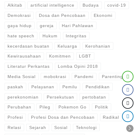
Alkitab
artificial intelligence
Budaya
covid-19
Demokrasi
Dosa dan Pencobaan
Ekonomi
gaya hidup
gereja
Hari Pahlawan
hate speech
Hukum
Integritas
kecerdasan buatan
Keluarga
Kerohanian
Kewirausahaan
Komitmen
LGBT
Literatur Perkantas
Lomba Opini 2018
Media Sosial
mobokrasi
Pandemi
Parenting
paskah
Pelayanan
Pemilu
Pendidikan
perekonomian
Persekutuan
pertobatan
Perubahan
Pileg
Pokemon Go
Politik
Profesi
Profesi Dosa dan Pencobaan
Radikal
Relasi
Sejarah
Sosial
Teknologi