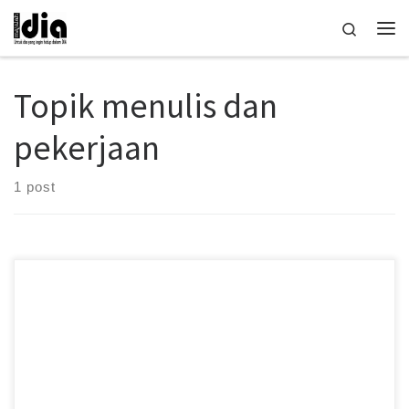
Skip to content
Search
Me
Topik menulis dan
pekerjaan
1 post