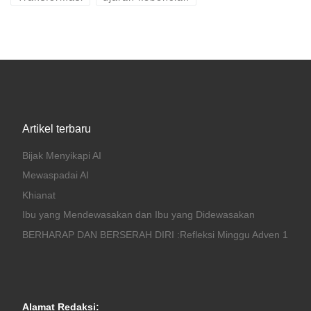
Artikel terbaru
Bijak Menyikapi AI
Mewaspadai AI
Khianat
Ibu yang Mendewasakan dan Ibu yang Didewasakan
BERHARAP DAN BERSERAH DIRI :Refleksi Minggu Adven 1
Alamat Redaksi: