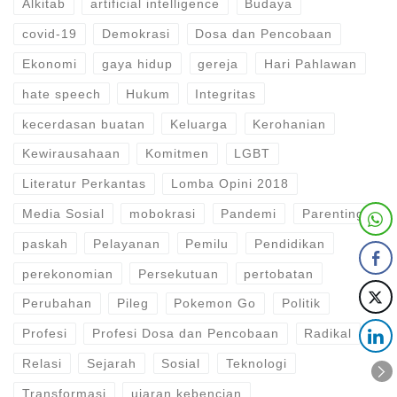
Alkitab
artificial intelligence
Budaya
covid-19
Demokrasi
Dosa dan Pencobaan
Ekonomi
gaya hidup
gereja
Hari Pahlawan
hate speech
Hukum
Integritas
kecerdasan buatan
Keluarga
Kerohanian
Kewirausahaan
Komitmen
LGBT
Literatur Perkantas
Lomba Opini 2018
Media Sosial
mobokrasi
Pandemi
Parenting
paskah
Pelayanan
Pemilu
Pendidikan
perekonomian
Persekutuan
pertobatan
Perubahan
Pileg
Pokemon Go
Politik
Profesi
Profesi Dosa dan Pencobaan
Radikal
Relasi
Sejarah
Sosial
Teknologi
Transformasi
ujaran kebencian