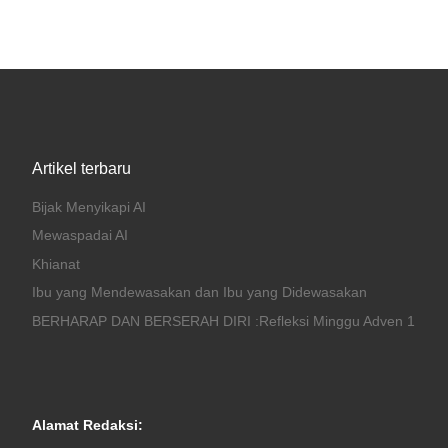
Artikel terbaru
Bijak Menyikapi AI
Mewaspadai AI
Khianat
Ibu yang Mendewasakan dan Ibu yang Didewasakan
BERHARAP DAN BERSERAH DIRI :Refleksi Minggu Adven 1
Alamat Redaksi: