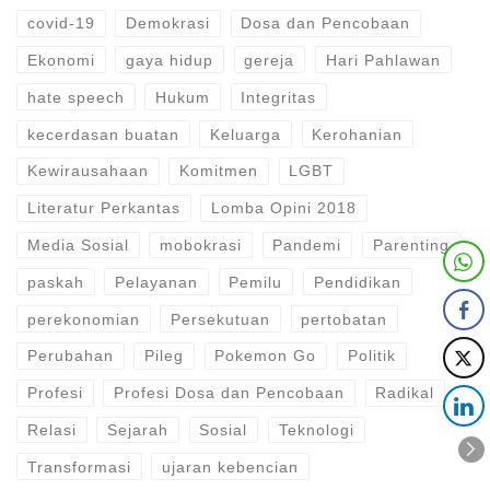
covid-19
Demokrasi
Dosa dan Pencobaan
Ekonomi
gaya hidup
gereja
Hari Pahlawan
hate speech
Hukum
Integritas
kecerdasan buatan
Keluarga
Kerohanian
Kewirausahaan
Komitmen
LGBT
Literatur Perkantas
Lomba Opini 2018
Media Sosial
mobokrasi
Pandemi
Parenting
paskah
Pelayanan
Pemilu
Pendidikan
perekonomian
Persekutuan
pertobatan
Perubahan
Pileg
Pokemon Go
Politik
Profesi
Profesi Dosa dan Pencobaan
Radikal
Relasi
Sejarah
Sosial
Teknologi
Transformasi
ujaran kebencian