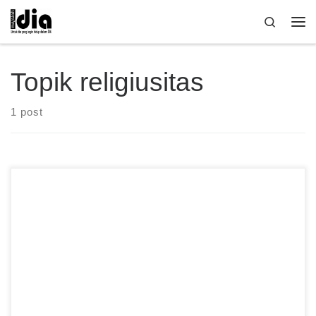
Skip to content
Search
Me
Topik religiusitas
1 post