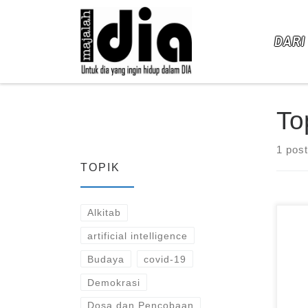
Skip to content
DARI
To
1 post
TOPIK
Alkitab
artificial intelligence
Budaya
covid-19
Demokrasi
Dosa dan Pencobaan