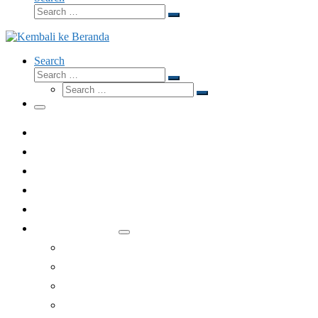
Search
Search
…
Search
Search
Search
Search
…
Search
…
Menu
Dari Redaksi
Fokus
Eksposisi
Opini
Wawancara
Rubrik Lainnya
Lesehan
Apologetika
Gubahan
Jelang