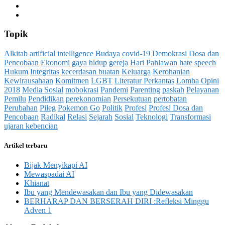
Topik
Alkitab
artificial intelligence
Budaya
covid-19
Demokrasi
Dosa dan
Pencobaan
Ekonomi
gaya hidup
gereja
Hari Pahlawan
hate speech
Hukum
Integritas
kecerdasan buatan
Keluarga
Kerohanian
Kewirausahaan
Komitmen
LGBT
Literatur Perkantas
Lomba Opini
2018
Media Sosial
mobokrasi
Pandemi
Parenting
paskah
Pelayanan
Pemilu
Pendidikan
perekonomian
Persekutuan
pertobatan
Perubahan
Pileg
Pokemon Go
Politik
Profesi
Profesi Dosa dan
Pencobaan
Radikal
Relasi
Sejarah
Sosial
Teknologi
Transformasi
ujaran kebencian
Artikel terbaru
Bijak Menyikapi AI
Mewaspadai AI
Khianat
Ibu yang Mendewasakan dan Ibu yang Didewasakan
BERHARAP DAN BERSERAH DIRI :Refleksi Minggu
Adven 1