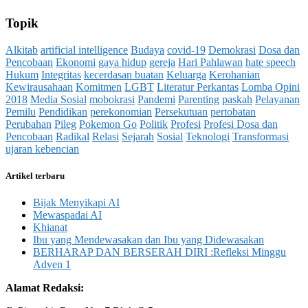
Topik
Alkitab
artificial intelligence
Budaya
covid-19
Demokrasi
Dosa dan
Pencobaan
Ekonomi
gaya hidup
gereja
Hari Pahlawan
hate speech
Hukum
Integritas
kecerdasan buatan
Keluarga
Kerohanian
Kewirausahaan
Komitmen
LGBT
Literatur Perkantas
Lomba Opini
2018
Media Sosial
mobokrasi
Pandemi
Parenting
paskah
Pelayanan
Pemilu
Pendidikan
perekonomian
Persekutuan
pertobatan
Perubahan
Pileg
Pokemon Go
Politik
Profesi
Profesi Dosa dan
Pencobaan
Radikal
Relasi
Sejarah
Sosial
Teknologi
Transformasi
ujaran kebencian
Artikel terbaru
Bijak Menyikapi AI
Mewaspadai AI
Khianat
Ibu yang Mendewasakan dan Ibu yang Didewasakan
BERHARAP DAN BERSERAH DIRI :Refleksi Minggu
Adven 1
Alamat Redaksi: