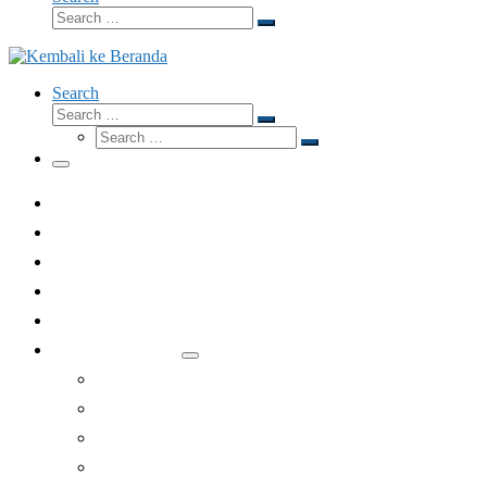
Search
Search
…
Search
Search
Search
Search
…
Search
…
Menu
Dari Redaksi
Fokus
Eksposisi
Opini
Wawancara
Rubrik Lainnya
Lesehan
Apologetika
Gubahan
Jelang