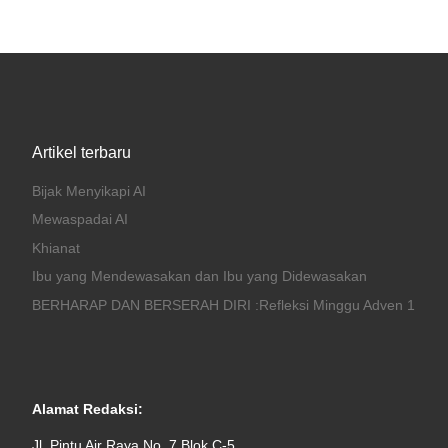
Artikel terbaru
Bijak Menyikapi AI
Mewaspadai AI
Khianat
Ibu yang Mendewasakan dan Ibu yang Didewasakan
BERHARAP DAN BERSERAH DIRI :Refleksi Minggu Adven 1
Alamat Redaksi:
Jl. Pintu Air Raya No. 7 Blok C-5