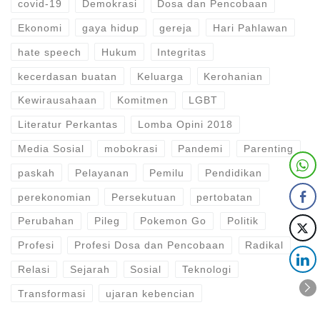
covid-19
Demokrasi
Dosa dan Pencobaan
Ekonomi
gaya hidup
gereja
Hari Pahlawan
hate speech
Hukum
Integritas
kecerdasan buatan
Keluarga
Kerohanian
Kewirausahaan
Komitmen
LGBT
Literatur Perkantas
Lomba Opini 2018
Media Sosial
mobokrasi
Pandemi
Parenting
paskah
Pelayanan
Pemilu
Pendidikan
perekonomian
Persekutuan
pertobatan
Perubahan
Pileg
Pokemon Go
Politik
Profesi
Profesi Dosa dan Pencobaan
Radikal
Relasi
Sejarah
Sosial
Teknologi
Transformasi
ujaran kebencian