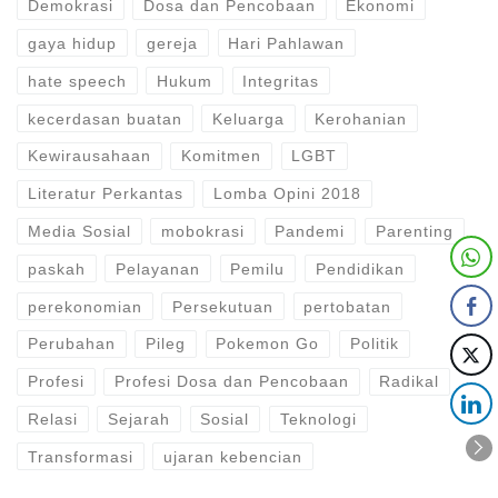
Demokrasi
Dosa dan Pencobaan
Ekonomi
gaya hidup
gereja
Hari Pahlawan
hate speech
Hukum
Integritas
kecerdasan buatan
Keluarga
Kerohanian
Kewirausahaan
Komitmen
LGBT
Literatur Perkantas
Lomba Opini 2018
Media Sosial
mobokrasi
Pandemi
Parenting
paskah
Pelayanan
Pemilu
Pendidikan
perekonomian
Persekutuan
pertobatan
Perubahan
Pileg
Pokemon Go
Politik
Profesi
Profesi Dosa dan Pencobaan
Radikal
Relasi
Sejarah
Sosial
Teknologi
Transformasi
ujaran kebencian