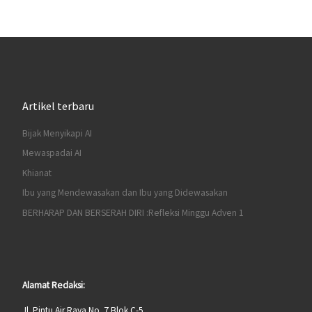
Artikel terbaru
Bijak Menyikapi AI
Mewaspadai AI
Khianat
Ibu yang Mendewasakan dan Ibu yang Didewasakan
BERHARAP DAN BERSERAH DIRI :Refleksi Minggu Adven 1
Alamat Redaksi:
Jl. Pintu Air Raya No. 7 Blok C-5