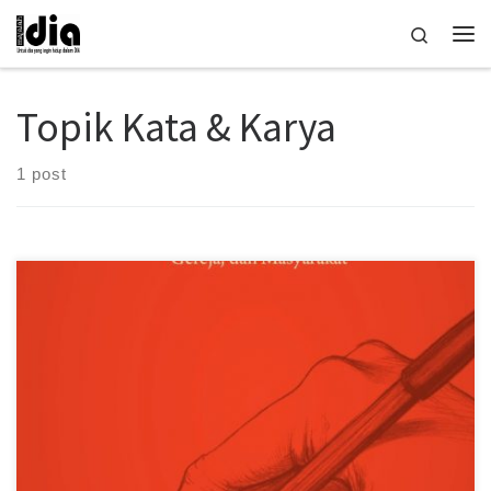
Skip to content
Search
Me
Topik Kata & Karya
1 post