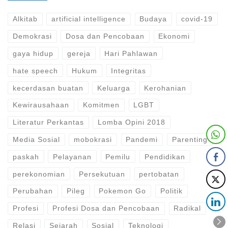
Alkitab
artificial intelligence
Budaya
covid-19
Demokrasi
Dosa dan Pencobaan
Ekonomi
gaya hidup
gereja
Hari Pahlawan
hate speech
Hukum
Integritas
kecerdasan buatan
Keluarga
Kerohanian
Kewirausahaan
Komitmen
LGBT
Literatur Perkantas
Lomba Opini 2018
Media Sosial
mobokrasi
Pandemi
Parenting
paskah
Pelayanan
Pemilu
Pendidikan
perekonomian
Persekutuan
pertobatan
Perubahan
Pileg
Pokemon Go
Politik
Profesi
Profesi Dosa dan Pencobaan
Radikal
Relasi
Sejarah
Sosial
Teknologi