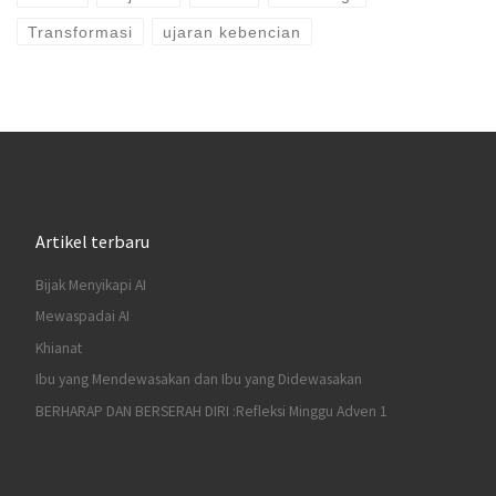
Transformasi
ujaran kebencian
Artikel terbaru
Bijak Menyikapi AI
Mewaspadai AI
Khianat
Ibu yang Mendewasakan dan Ibu yang Didewasakan
BERHARAP DAN BERSERAH DIRI :Refleksi Minggu Adven 1