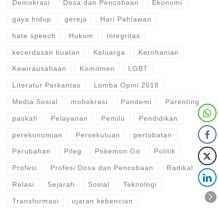
Demokrasi
Dosa dan Pencobaan
Ekonomi
gaya hidup
gereja
Hari Pahlawan
hate speech
Hukum
Integritas
kecerdasan buatan
Keluarga
Kerohanian
Kewirausahaan
Komitmen
LGBT
Literatur Perkantas
Lomba Opini 2018
Media Sosial
mobokrasi
Pandemi
Parenting
paskah
Pelayanan
Pemilu
Pendidikan
perekonomian
Persekutuan
pertobatan
Perubahan
Pileg
Pokemon Go
Politik
Profesi
Profesi Dosa dan Pencobaan
Radikal
Relasi
Sejarah
Sosial
Teknologi
Transformasi
ujaran kebencian