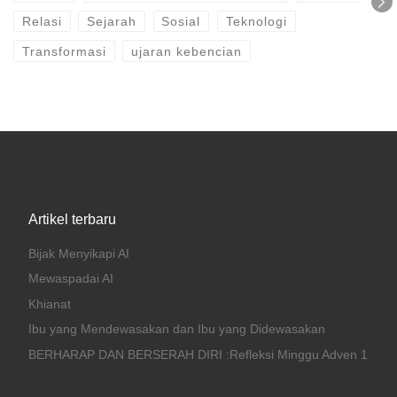
Relasi
Sejarah
Sosial
Teknologi
Transformasi
ujaran kebencian
Artikel terbaru
Bijak Menyikapi AI
Mewaspadai AI
Khianat
Ibu yang Mendewasakan dan Ibu yang Didewasakan
BERHARAP DAN BERSERAH DIRI :Refleksi Minggu Adven 1