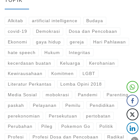
TOPIK
Alkitab
artificial intelligence
Budaya
covid-19
Demokrasi
Dosa dan Pencobaan
Ekonomi
gaya hidup
gereja
Hari Pahlawan
hate speech
Hukum
Integritas
kecerdasan buatan
Keluarga
Kerohanian
Kewirausahaan
Komitmen
LGBT
Literatur Perkantas
Lomba Opini 2018
Media Sosial
mobokrasi
Pandemi
Parenting
paskah
Pelayanan
Pemilu
Pendidikan
perekonomian
Persekutuan
pertobatan
Perubahan
Pileg
Pokemon Go
Politik
Profesi
Profesi Dosa dan Pencobaan
Radikal