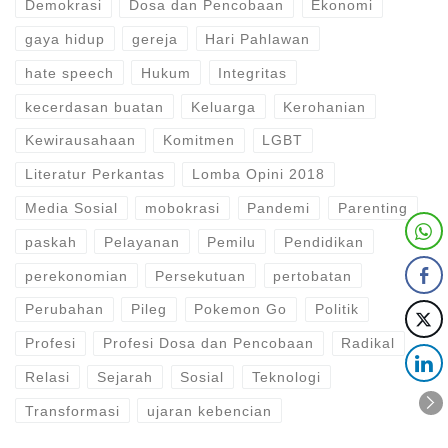
Demokrasi
Dosa dan Pencobaan
Ekonomi
gaya hidup
gereja
Hari Pahlawan
hate speech
Hukum
Integritas
kecerdasan buatan
Keluarga
Kerohanian
Kewirausahaan
Komitmen
LGBT
Literatur Perkantas
Lomba Opini 2018
Media Sosial
mobokrasi
Pandemi
Parenting
paskah
Pelayanan
Pemilu
Pendidikan
perekonomian
Persekutuan
pertobatan
Perubahan
Pileg
Pokemon Go
Politik
Profesi
Profesi Dosa dan Pencobaan
Radikal
Relasi
Sejarah
Sosial
Teknologi
Transformasi
ujaran kebencian