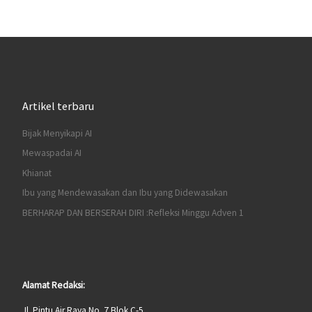
Artikel terbaru
Bijak Menyikapi AI
Mewaspadai AI
Khianat
Ibu yang Mendewasakan dan Ibu yang Didewasakan
BERHARAP DAN BERSERAH DIRI :Refleksi Minggu Adven 1
Alamat Redaksi:
Jl. Pintu Air Raya No. 7 Blok C-5