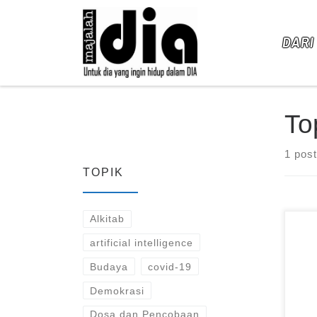
Skip to content
DARI
To
1 post
TOPIK
Alkitab
artificial intelligence
Budaya
covid-19
Demokrasi
Dosa dan Pencobaan