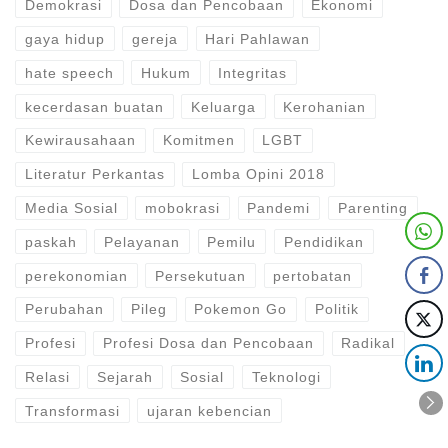
Demokrasi
Dosa dan Pencobaan
Ekonomi
gaya hidup
gereja
Hari Pahlawan
hate speech
Hukum
Integritas
kecerdasan buatan
Keluarga
Kerohanian
Kewirausahaan
Komitmen
LGBT
Literatur Perkantas
Lomba Opini 2018
Media Sosial
mobokrasi
Pandemi
Parenting
paskah
Pelayanan
Pemilu
Pendidikan
perekonomian
Persekutuan
pertobatan
Perubahan
Pileg
Pokemon Go
Politik
Profesi
Profesi Dosa dan Pencobaan
Radikal
Relasi
Sejarah
Sosial
Teknologi
Transformasi
ujaran kebencian