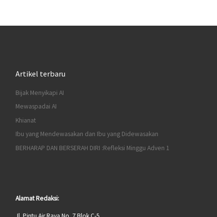
Artikel terbaru
Bijak Menyikapi AI
Mewaspadai AI
Khianat
Ibu yang Mendewasakan dan Ibu yang Didewasakan
BERHARAP DAN BERSERAH DIRI :Refleksi Minggu Adven 1
Alamat Redaksi:
Jl. Pintu Air Raya No. 7 Blok C-5