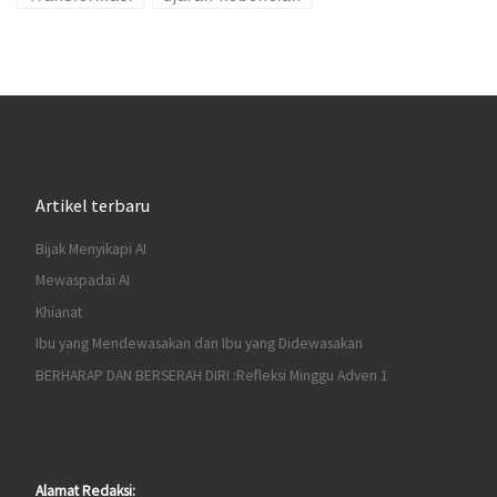
Artikel terbaru
Bijak Menyikapi AI
Mewaspadai AI
Khianat
Ibu yang Mendewasakan dan Ibu yang Didewasakan
BERHARAP DAN BERSERAH DIRI :Refleksi Minggu Adven 1
Alamat Redaksi: