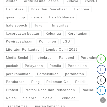
Alkitab
artificial intelligence
Budaya
covid-19
Demokrasi
Dosa dan Pencobaan
Ekonomi
gaya hidup
gereja
Hari Pahlawan
hate speech
Hukum
Integritas
kecerdasan buatan
Keluarga
Kerohanian
Kewirausahaan
Komitmen
LGBT
Literatur Perkantas
Lomba Opini 2018
Media Sosial
mobokrasi
Pandemi
Parenting
paskah
Pelayanan
Pemilu
Pendidikan
perekonomian
Persekutuan
pertobatan
Perubahan
Pileg
Pokemon Go
Politik
Profesi
Profesi Dosa dan Pencobaan
Radikal
Relasi
Sejarah
Sosial
Teknologi
Transformasi
ujaran kebencian