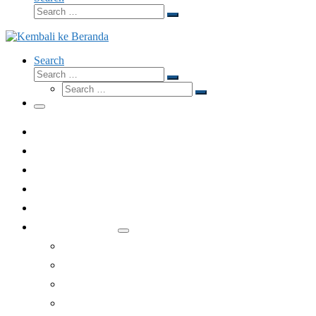
Search
Search
…
Search
Search
Search
Search
…
Search
…
Menu
Dari Redaksi
Fokus
Eksposisi
Opini
Wawancara
Rubrik Lainnya
Lesehan
Apologetika
Gubahan
Jelang