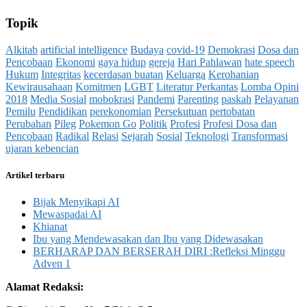
Topik
Alkitab
artificial intelligence
Budaya
covid-19
Demokrasi
Dosa dan
Pencobaan
Ekonomi
gaya hidup
gereja
Hari Pahlawan
hate speech
Hukum
Integritas
kecerdasan buatan
Keluarga
Kerohanian
Kewirausahaan
Komitmen
LGBT
Literatur Perkantas
Lomba Opini
2018
Media Sosial
mobokrasi
Pandemi
Parenting
paskah
Pelayanan
Pemilu
Pendidikan
perekonomian
Persekutuan
pertobatan
Perubahan
Pileg
Pokemon Go
Politik
Profesi
Profesi Dosa dan
Pencobaan
Radikal
Relasi
Sejarah
Sosial
Teknologi
Transformasi
ujaran kebencian
Artikel terbaru
Bijak Menyikapi AI
Mewaspadai AI
Khianat
Ibu yang Mendewasakan dan Ibu yang Didewasakan
BERHARAP DAN BERSERAH DIRI :Refleksi Minggu
Adven 1
Alamat Redaksi: