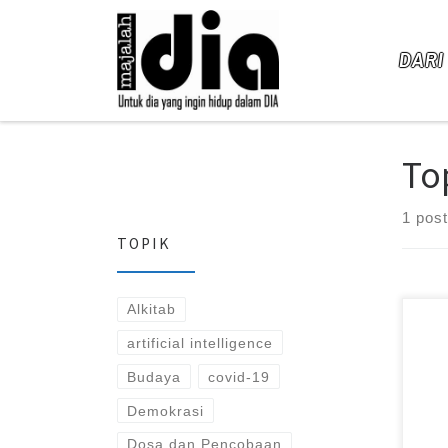
Skip to content
DARI
To
1 post
TOPIK
Alkitab
artificial intelligence
Budaya
covid-19
Demokrasi
Dosa dan Pencobaan