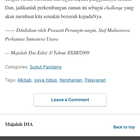
Dan, jadikanlah perkembangan zaman ini sebagai
challenge
yang
akan membuat kita semakin berserah kepadaNya.
——
Dituliskan oleh
Pr
a
s
a
sti Per
a
ngin
-a
ngin
,
St
a
f M
a
hasisw
a
Perk
a
nt
a
s Sum
a
ter
a
Ut
a
r
a
— Majalah Dia Edisi
3
/ Tahun XXIII/2009
Categories:
Sudut Pandang
Tags:
Alkitab
,
gaya hidup
,
Kerohanian
,
Pelayanan
Leave a Comment
Majalah DIA
Back to top