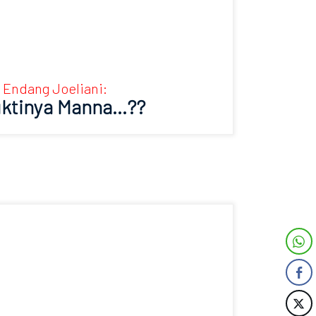
y Endang Joeliani:
ktinya Manna…??