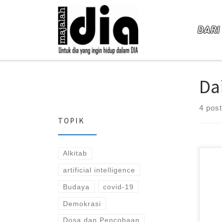
Skip to content
DARI
Da
4 pos
TOPIK
Alkitab
artificial intelligence
Budaya
covid-19
Demokrasi
Dosa dan Pencobaan