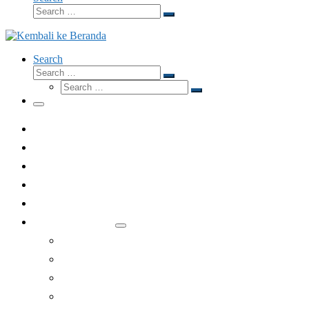
Search
Search
…
Search
Search
Search
Search
…
Search
…
Menu
Dari Redaksi
Fokus
Eksposisi
Opini
Wawancara
Rubrik Lainnya
Lesehan
Apologetika
Gubahan
Jelang