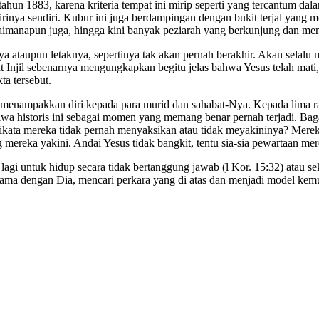
hun 1883, karena kriteria tempat ini mirip seperti yang tercantum dala
rinya sendiri. Kubur ini juga berdampingan dengan bukit terjal yang 
Bagaimanapun juga, hingga kini banyak peziarah yang berkunjung dan 
Nya ataupun letaknya, sepertinya tak akan pernah berakhir. Akan sel
 Injil sebenarnya mengungkapkan begitu jelas bahwa Yesus telah mati, 
ta tersebut.
h menampakkan diri kepada para murid dan sahabat-Nya. Kepada lima ratu
istiwa historis ini sebagai momen yang memang benar pernah terjadi. 
kata mereka tidak pernah menyaksikan atau tidak meyakininya? Mereka 
ereka yakini. Andai Yesus tidak bangkit, tentu sia-sia pewartaan mereka
 lagi untuk hidup secara tidak bertanggung jawab (l Kor. 15:32) atau 
rsama dengan Dia, mencari perkara yang di atas dan menjadi model kemu