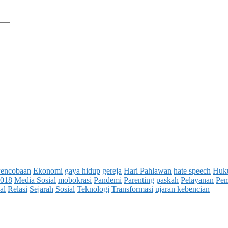
Pencobaan
Ekonomi
gaya hidup
gereja
Hari Pahlawan
hate speech
Huk
2018
Media Sosial
mobokrasi
Pandemi
Parenting
paskah
Pelayanan
Pem
al
Relasi
Sejarah
Sosial
Teknologi
Transformasi
ujaran kebencian