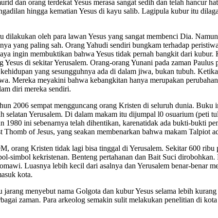
rid dan orang terdekat Yesus merasa sangat sedih dan telah hancur hat
ngadilan hingga kematian Yesus di kayu salib. Lagipula kubur itu dil
ru dilakukan oleh para lawan Yesus yang sangat membenci Dia. Namun 
nya yang paling sah. Orang Yahudi sendiri bungkam terhadap peristiw
ya ingin membuktikan bahwa Yesus tidak pernah bangkit dari kubur. Ki
 Yesus di sekitar Yerusalem. Orang-orang Yunani pada zaman Paulus pun
kehidupan yang sesungguhnya ada di dalam jiwa, bukan tubuh. Ketika
 jiwa. Mereka meyakini bahwa kebangkitan hanya merupakan perubahan 
am diri mereka sendiri.
 tahun 2006 sempat mengguncang orang Kristen di seluruh dunia. Buku
latan Yerusalem. Di dalam makam itu dijumpal l0 osuarium (peti tulan
 1980 ini sebenarnya telah dihentikan, karenatidak ada bukti-bukti pen
ost Thomb of Jesus, yang seakan membenarkan bahwa makam Talpiot a
rang Kristen tidak lagi bisa tinggal di Yerusalem. Sekitar 600 ribu p
l-simbol kekristenan. Benteng pertahanan dan Bait Suci dirobohkan.
mawi. Luasnya lebih kecil dari asalnya dan Yerusalem benar-benar me
masuk kota.
itu jarang menyebut nama Golgota dan kubur Yesus selama lebih kura
erbagai zaman. Para arkeolog semakin sulit melakukan penelitian di kot