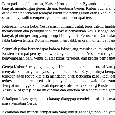
Baru pada abad ke empat, Kaisar Konstantin dari Byzantium mengunju
banyak membangun gereja disana, terutama Gereja Kubur Suci aran
di sekitar area tersebut terdapat kubur tua peninggalan orang Yahudi,
sejarah juga sulit mempercayai kebenaran pendapat tersebut.
Ketepatan lokasi kuburYesus masih diminati untuk terus diteliti hingg
memberikan dua petunjuk seputar lokasi penyaliban Yesus sebagai acua
banyak pi ntu gerbang yang mengel i I ingi kota Yerusalem. Dan dala
fakta bahwa tentara Romawi sering menyalibkan orang di tempat yang a
Sejumlah pakar berpendapat bahwa lokasiyang masuk akal mungkin terl
Kristen setempat percaya bahwa Golgota dan kubur Yesus kemungkinan
penyembahan bagi Venus di atas lokasi tersebut, dan proses pemban
Gereja Kubur Suci yang dibangun Helena pun pernah dimusnahkan, pert
menyaksikan bangunannya sangat tua dan besar. Sayap kirinya berup
terkesan agak redup kita bisa mendapati altar, beberapa kapel keci
terkesan unik, karena setiap bagiannya dibangun pada waktu dan za
Tempat ini hingga kini masih dipercaya oleh banyak orang Kristen di
Yesus. Kini gereja besar ini dipakai dan dikelola oleh enam aliran ger
Sekalipun lokasi gereja ini sekarang dianggap mendekati lokasi pen
masa kematian Yesus.
Kemudian hari muncul tempat lain yang kini juga sangat populer, ya