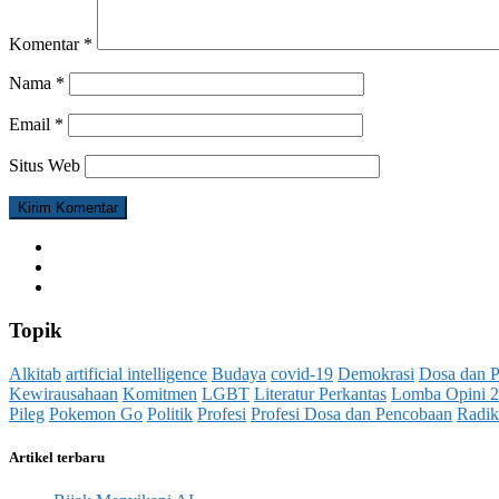
Komentar
*
Nama
*
Email
*
Situs Web
Topik
Alkitab
artificial intelligence
Budaya
covid-19
Demokrasi
Dosa dan 
Kewirausahaan
Komitmen
LGBT
Literatur Perkantas
Lomba Opini 
Pileg
Pokemon Go
Politik
Profesi
Profesi Dosa dan Pencobaan
Radik
Artikel terbaru