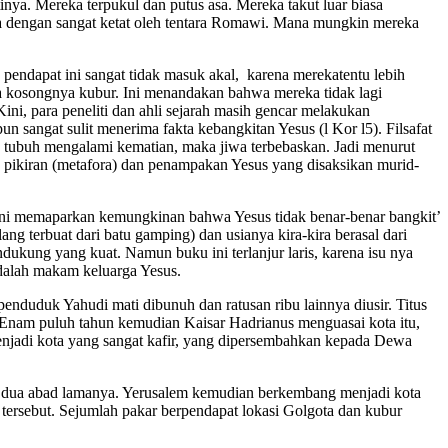
inya. Mereka terpukul dan putus asa. Mereka takut luar biasa
aga dengan sangat ketat oleh tentara Romawi. Mana mungkin mereka
pendapat ini sangat tidak masuk akal, karena merekatentu lebih
a kosongnya kubur. Ini menandakan bahwa mereka tidak lagi
ni, para peneliti dan ahli sejarah masih gencar melakukan
 sangat sulit menerima fakta kebangkitan Yesus (l Kor l5). Filsafat
 tubuh mengalami kematian, maka jiwa terbebaskan. Jadi menurut
pikiran (metafora) dan penampakan Yesus yang disaksikan murid-
 ini memaparkan kemungkinan bahwa Yesus tidak benar-benar bangkit’
g terbuat dari batu gamping) dan usianya kira-kira berasal dari
dukung yang kuat. Namun buku ini terlanjur laris, karena isu nya
dalah makam keluarga Yesus.
enduduk Yahudi mati dibunuh dan ratusan ribu lainnya diusir. Titus
 Enam puluh tahun kemudian Kaisar Hadrianus menguasai kota itu,
njadi kota yang sangat kafir, yang dipersembahkan kepada Dewa
ng dua abad lamanya. Yerusalem kemudian berkembang menjadi kota
a tersebut. Sejumlah pakar berpendapat lokasi Golgota dan kubur