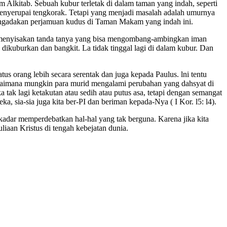
m Alkitab. Sebuah kubur terletak di dalam taman yang indah, seperti
menyerupai tengkorak. Tetapi yang menjadi masalah adalah umurnya
mengadakan perjamuan kudus di Taman Makam yang indah ini.
alu menyisakan tanda tanya yang bisa mengombang-ambingkan iman
dikuburkan dan bangkit. La tidak tinggal lagi di dalam kubur. Dan
s orang lebih secara serentak dan juga kepada Paulus. lni tentu
Bagaimana mungkin para murid mengalami perubahan yang dahsyat di
tak lagi ketakutan atau sedih atau putus asa, tetapi dengan semangat
, sia-sia juga kita ber-PI dan beriman kepada-Nya ( I Kor. l5: l4).
sekadar memperdebatkan hal-hal yang tak berguna. Karena jika kita
liaan Kristus di tengah kebejatan dunia.