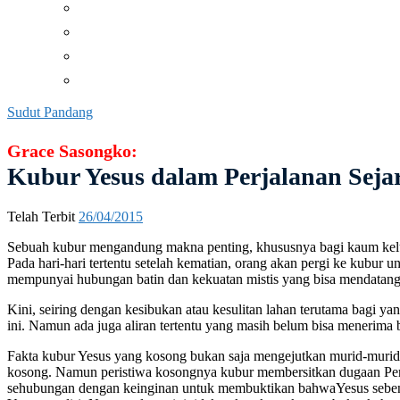
Percikan
Resensi
Taizé
Tilikan
Sudut Pandang
Grace Sasongko:
Kubur Yesus dalam Perjalanan Seja
Telah Terbit
26/04/2015
Sebuah kubur mengandung makna penting, khususnya bagi kaum keluarg
Pada hari-hari tertentu setelah kematian, orang akan pergi ke kub
mempunyai hubungan batin dan kekuatan mistis yang bisa mendatang
Kini, seiring dengan kesibukan atau kesulitan lahan terutama bagi ya
ini. Namun ada juga aliran tertentu yang masih belum bisa menerima 
Fakta kubur Yesus yang kosong bukan saja mengejutkan murid-murid 
kosong. Namun peristiwa kosongnya kubur membersitkan dugaan Pert
sehubungan dengan keinginan untuk membuktikan bahwaYesus sebenar