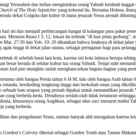
ngi Yerusalem dan beliau mengizinkan orang Yahudi kembali tinggal di 
Chur
ch
of
The
Holy
Sepulchre
yang terkenal itu. Bersama Helena, ibun
 berada dekat Golgota dan kubur di mana jenazah Yesus pernah dibaringka
a hari ini dan menjadi perbincangan hangat di kalangan para pakar peneli
n. Menurut lbrani I 3: 12, lokasi itu terletak “di luar pintu gerbang”
m Mat. 27:39 dan Yoh. 19: 20 dikatakan bahwa letaknya di dekat jalan 
gak tinggi di dekat jalan utama, sebagai peringatan bagi para pelangg
etak di sebelah barat laut kota, karena sisi kota lainnya berupa tebi
 besar berada di sekitar kubur tua orang Yahudi. Tetapi sulit memas
gunan kuil pun mungkin sudah menghancurkan bagian-bagian yang pent
ama oleh bangsa Persia tahun 6 l4 M, lalu oleh bangsa Arab tahun 638
a rotunda, berdinding lengkung tinggi dan berkubah emas yang dikel
l dan sebuah batu urapan yang pernah dipakai untuk memandikan jenaza
man yang berbeda-beda. Denahnya seolah-olah tidak beraturan sehing
 dunia, khususnya orang Anglikan, sebagai situs suci menurut tradisi
eja yang berbeda.
yaliban dan penguburan Yesus, namun banyak ahli meragukan karena let
itu Gordon’s Colvory dikenal sebagai Gorden Tomb atau Taman Makam. 