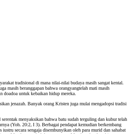
kat tradisional di mana nilai-nilai budaya masih sangat kental.
 juga masih beranggapan bahwa orangyangtelah mati masih
an doadoa untuk kebaikan hidup mereka.
masikan jenazah. Banyak orang Kristen juga mulai mengadopsi tradisi
 serentak menyaksikan bahwa batu sudah terguling dan kubur telah
rnya (Yoh. 20:2, I 3). Berbagai pendapat kemudian berkembang
ustru secara sengaja disembunyikan oleh para murid dan sahabat