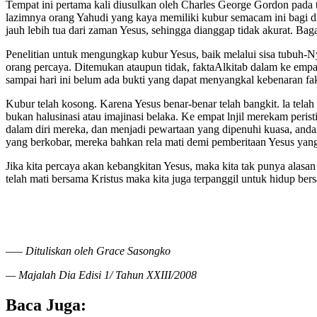
Tempat ini pertama kali diusulkan oleh Charles George Gordon pada ta
lazimnya orang Yahudi yang kaya memiliki kubur semacam ini bagi di
jauh lebih tua dari zaman Yesus, sehingga dianggap tidak akurat. 
Penelitian untuk mengungkap kubur Yesus, baik melalui sisa tubuh-
orang percaya. Ditemukan ataupun tidak, faktaAlkitab dalam ke empat
sampai hari ini belum ada bukti yang dapat menyangkal kebenaran fak
Kubur telah kosong. Karena Yesus benar-benar telah bangkit. la tela
bukan halusinasi atau imajinasi belaka. Ke empat lnjil merekam per
dalam diri mereka, dan menjadi pewartaan yang dipenuhi kuasa, andai
yang berkobar, mereka bahkan rela mati demi pemberitaan Yesus yang m
Jika kita percaya akan kebangkitan Yesus, maka kita tak punya alasan
telah mati bersama Kristus maka kita juga terpanggil untuk hidup be
—–
Dituliskan oleh Grace Sasongko
— Majalah Dia Edisi 1/ Tahun XXIII/2008
Baca Juga: