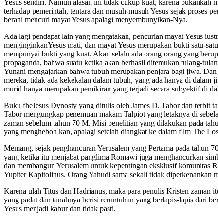
Yesus sendiri. Namun alasan ini tidak cukup kuat, karena bukankah mu
terhadap pemerintah, tentara dan musuh-musuh Yesus sejak proses pe
berani mencuri mayat Yesus apalagi menyembunyikan-Nya.
Ada lagi pendapat lain yang mengatakan, pencurian mayat Yesus iust
menginginkanYesus mati, dan mayat Yesus merupakan bukti satu-satu
mempunyai bukti yang kuat. Akan selalu ada orang-orang yang berupa
propaganda, bahwa suatu ketika akan berhasil ditemukan tulang-tulang
Yunani mengajarkan bahwa tubuh merupakan penjara bagi jiwa. Dan 
mereka, tidak ada kekekalan dalam tubuh, yang ada hanya di dalam
murid hanya merupakan pemikiran yang terjadi secara subyektif di dal
Buku fheJesus Dynosty yang ditulis oleh James D. Tabor dan terbit
Tabor mengungkap penemuan makam Talpiot yang letaknya di sebelah se
zaman sebelum tahun 70 M. Misi penelitian yang dilakukan pada tahun
yang mengheboh kan, apalagi setelah diangkat ke dalam film The L
Memang, sejak penghancuran Yerusalem yang Pertama pada tahun 70M, o
yang ketika itu menjabat panglima Romawi juga menghancurkan simbo
dan membangun Yerusalem untuk kepentingan eksklusif komunitas Ro
Yupiter Kapitolinus. Orang Yahudi sama sekali tidak diperkenankan 
Karena ulah Titus dan Hadrianus, maka para penulis Kristen zaman 
yang padat dan tanahnya berisi reruntuhan yang berlapis-lapis dari b
Yesus menjadi kabur dan tidak pasti.