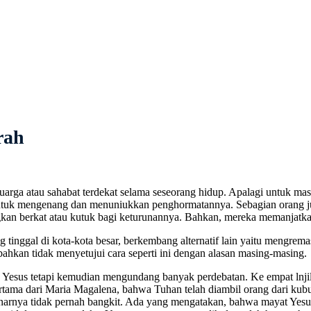
rah
a atau sahabat terdekat selama seseorang hidup. Apalagi untuk masyara
ur untuk mengenang dan menuniukkan penghormatannya. Sebagian orang
kan berkat atau kutuk bagi keturunannya. Bahkan, mereka memanjatk
ng tinggal di kota-kota besar, berkembang alternatif lain yaitu mengre
bahkan tidak menyetujui cara seperti ini dengan alasan masing-masing.
Yesus tetapi kemudian mengundang banyak perdebatan. Ke empat lnjil
ama dari Maria Magalena, bahwa Tuhan telah diambil orang dari kubu
nya tidak pernah bangkit. Ada yang mengatakan, bahwa mayat Yesus i