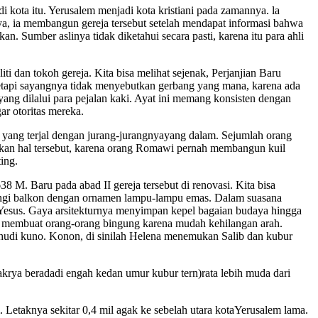
kota itu. Yerusalem menjadi kota kristiani pada zamannya. la
ya, ia membangun gereja tersebut setelah mendapat informasi bahwa
n. Sumber aslinya tidak diketahui secara pasti, karena itu para ahli
ti dan tokoh gereja. Kita bisa melihat sejenak, Perjanjian Baru
, tetapi sayangnya tidak menyebutkan gerbang yang mana, karena ada
yang dilalui para pejalan kaki. Ayat ini memang konsisten dengan
ar otoritas mereka.
ng yang terjal dengan jurang-jurangnyayang dalam. Sejumlah orang
tikan hal tersebut, karena orang Romawi pernah membangun kuil
ing.
 M. Baru pada abad II gereja tersebut di renovasi. Kita bisa
ilingi balkon dengan ornamen lampu-lampu emas. Dalam suasana
h Yesus. Gaya arsitekturnya menyimpan kepel bagaian budaya hingga
ga membuat orang-orang bingung karena mudah kehilangan arah.
 Yahudi kuno. Konon, di sinilah Helena menemukan Salib dan kubur
akrya beradadi engah kedan umur kubur tern)rata lebih muda dari
Letaknya sekitar 0,4 mil agak ke sebelah utara kotaYerusalem lama.