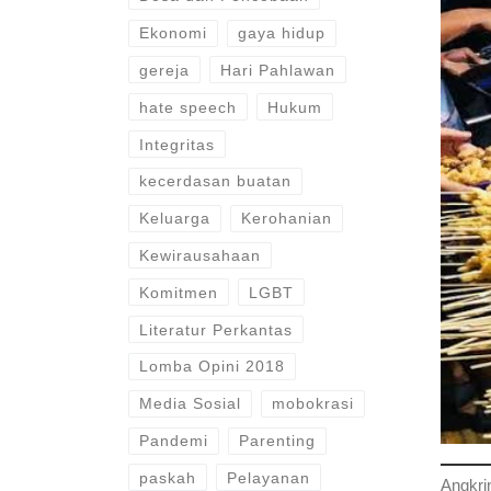
Ekonomi
gaya hidup
gereja
Hari Pahlawan
hate speech
Hukum
Integritas
kecerdasan buatan
Keluarga
Kerohanian
Kewirausahaan
Komitmen
LGBT
Literatur Perkantas
Lomba Opini 2018
Media Sosial
mobokrasi
Pandemi
Parenting
paskah
Pelayanan
Angkrin