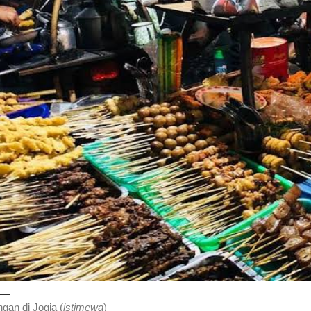
gan di Jogja (
istimewa
)