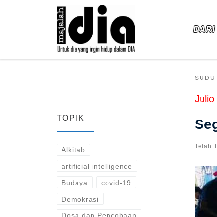
Skip to content
DARI
SUDU
Julio
TOPIK
Se
Telah 
Alkitab
artificial intelligence
Budaya
covid-19
Demokrasi
Dosa dan Pencobaan