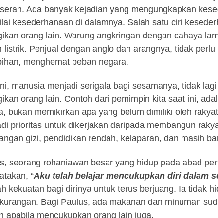
seran. Ada banyak kejadian yang mengungkapkan kesed
ilai kesederhanaan di dalamnya. Salah satu ciri keseder
ikan orang lain. Warung angkringan dengan cahaya lampu
 listrik. Penjual dengan anglo dan arangnya, tidak perlu
bihan, menghemat beban negara.
ini, manusia menjadi serigala bagi sesamanya, tidak lagi 
ikan orang lain. Contoh dari pemimpin kita saat ini, ad
ya, bukan memikirkan apa yang belum dimiliki oleh raky
di prioritas untuk dikerjakan daripada membangun raky
angan gizi, pendidikan rendah, kelaparan, dan masih ban
s, seorang rohaniawan besar yang hidup pada abad perta
takan, “
Aku telah belajar mencukupkan diri dalam s
h kekuatan bagi dirinya untuk terus berjuang. Ia tidak h
kurangan. Bagi Paulus, ada makanan dan minuman sud
h apabila mencukupkan orang lain juga.