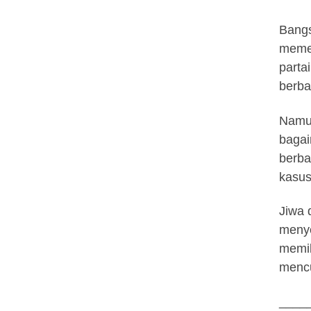
Bangs
memen
parta
berba
Namun
bagai
berba
kasus
Jiwa
menye
memik
mencu
____