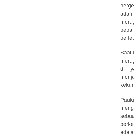
perge
ada n
merug
beban
berle
Saat 
merug
dirin
menja
kekur
Paulu
menga
sebua
berke
adala