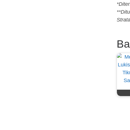
*Dite
**Dit
Strat
Ba