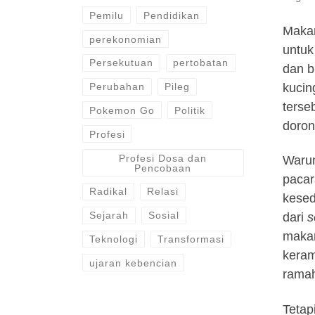
Pemilu
Pendidikan
Maka
perekonomian
untuk
Persekutuan
pertobatan
dan b
kucin
Perubahan
Pileg
terse
Pokemon Go
Politik
doron
Profesi
Profesi Dosa dan
Warun
Pencobaan
pacar
Radikal
Relasi
kesed
Sejarah
Sosial
dari
s
makan
Teknologi
Transformasi
keram
ujaran kebencian
rama
Tetap