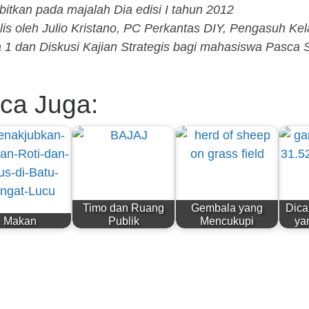
rbitkan pada majalah Dia edisi I tahun 2012
ulis oleh Julio Kristano, PC Perkantas DIY, Pengasuh Ke
a 1 dan Diskusi Kajian Strategis bagi mahasiswa Pasca 
ca Juga:
Timo dan Ruang
Gembala yang
Dica
Makan
Publik
Mencukupi
ya