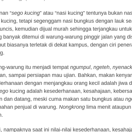
nan “
sego kucing
” atau “nasi kucing” tentunya bukan nas
 kucing, tetapi segenggam nasi bungkus dengan lauk sea
uncis, kemudian dijual murah sehingga terjangkau untuk k
g banyak ditemui di warung-warung pinggir jalan yang di
but biasanya terletak di dekat kampus, dengan ciri pe
g.
g-warung itu menjadi tempat
ngumpul
,
ngeteh
,
nyenac
an, sampai persiapan mau ujian. Bahkan, makan kenya
erhanaan dengan menjangkau orang kecil adalah jiwa d
ego
kucing adalah kesederhanaan, kesahajaan, kebersa
 dan datang, meski cuma makan satu bungkus atau
ng
ahan penjual di warung.
Nongkrong
lima menit ataupun
h.
i, nampaknya saat ini nilai-nilai kesederhanaan, kesah