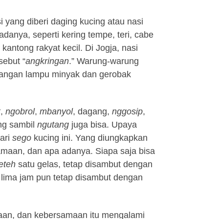
i yang diberi daging kucing atau nasi
danya, seperti kering tempe, teri, cabe
antong rakyat kecil. Di Jogja, nasi
sebut “
angkringan
.” Warung-warung
nerangan lampu minyak dan gerobak
k
,
ngobrol
,
mbanyol
, dagang,
nggosip
,
ng sambil
ngutang
juga bisa. Upaya
ari
sego
kucing ini. Yang diungkapkan
maan, dan apa adanya. Siapa saja bisa
eteh
satu gelas, tetap disambut dengan
 lima jam pun tetap disambut dengan
ajaan, dan kebersamaan itu mengalami