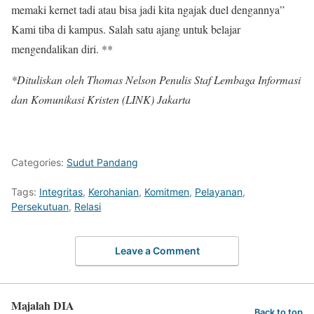
memaki kernet tadi atau bisa jadi kita ngajak duel dengannya”
Kami tiba di kampus. Salah satu ajang untuk belajar
mengendalikan diri. **
*Dituliskan oleh Thomas Nelson Penulis Staf Lembaga Informasi
dan Komunikasi Kristen (LINK) Jakarta
Categories:
Sudut Pandang
Tags:
Integritas
,
Kerohanian
,
Komitmen
,
Pelayanan
,
Persekutuan
,
Relasi
Leave a Comment
Majalah DIA
Back to top