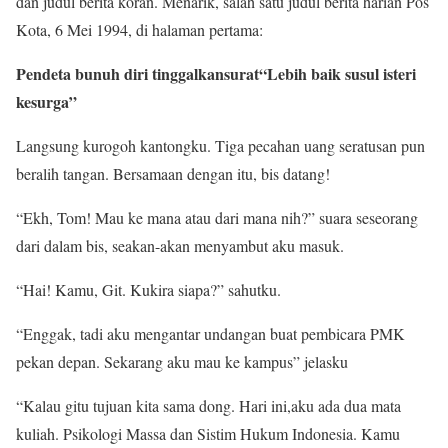
dan judul berita koran. Menarik, salah satu judul berita harian Pos
Kota, 6 Mei 1994, di halaman pertama:
Pendeta bunuh diri tinggalkan
s
u
rat
“Lebih baik susul isteri
ke
surga”
Langsung kurogoh kantongku. Tiga pecahan uang seratusan pun
beralih tangan. Bersamaan dengan itu, bis datang!
“Ekh, Tom! Mau ke mana atau dari mana nih?” suara seseorang
dari dalam bis, seakan-akan menyambut aku masuk.
“Hai! Kamu, Git. Kukira siapa?” sahutku.
“Enggak, tadi aku mengantar undangan buat pembicara PMK
pekan depan. Sekarang aku mau ke kampus” jelasku
“Kalau gitu tujuan kita sama dong. Hari ini,aku ada dua mata
kuliah. Psikologi Massa dan Sistim Hukum Indonesia. Kamu