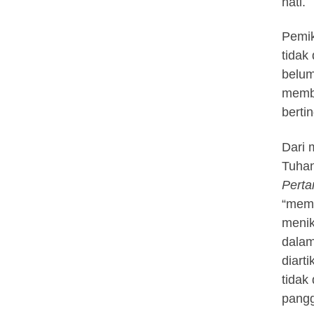
hati.
Pemik
tidak
belum
membu
bertin
Dari 
Tuhan
Pert
“memi
meni
dalam
diart
tidak
pangg