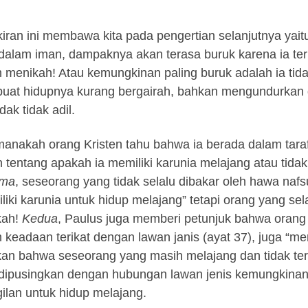
iran ini membawa kita pada pengertian selanjutnya yait
 dalam iman, dampaknya akan terasa buruk karena ia t
 menikah! Atau kemungkinan paling buruk adalah ia ti
at hidupnya kurang bergairah, bahkan mengundurkan di
dak tidak adil.
manakah orang Kristen tahu bahwa ia berada dalam tar
 tentang apakah ia memiliki karunia melajang atau tid
ama
, seseorang yang tidak selalu dibakar oleh hawa naf
liki karunia untuk hidup melajang” tetapi orang yang sel
kah!
Kedua
, Paulus juga memberi petunjuk bahwa orang 
 keadaan terikat dengan lawan janis (ayat 37), juga “mem
ikan bahwa seseorang yang masih melajang dan tidak te
 dipusingkan dengan hubungan lawan jenis kemungkinan
ilan untuk hidup melajang.