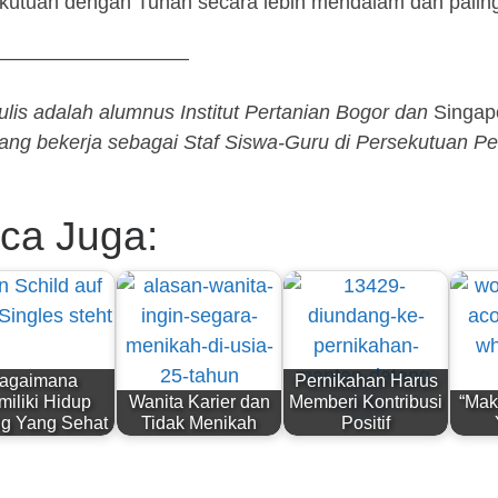
kutuan dengan Tuhan secara lebih mendalam dan paling
——————————
lis adalah alumnus Institut Pertanian Bogor dan
Singap
ang bekerja sebagai Staf Siswa-Guru di Persekutuan Pe
ca Juga:
agaimana
Pernikahan Harus
iliki Hidup
Wanita Karier dan
Memberi Kontribusi
“Mak
ng Yang Sehat
Tidak Menikah
Positif