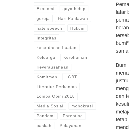
Pemah
Ekonomi
gaya hidup
latar
gereja
Hari Pahlawan
pemah
beran
hate speech
Hukum
terse
Integritas
bumi”
kecerdasan buatan
sama 
Keluarga
Kerohanian
Bumi 
Kewirausahaan
menan
Komitmen
LGBT
justr
Literatur Perkantas
mengo
dan t
Lomba Opini 2018
kesul
Media Sosial
mobokrasi
melaj
Pandemi
Parenting
tetap
paskah
Pelayanan
mende