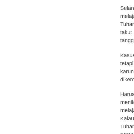
Selan
melaj
Tuhan
takut
tangg
Kasus
tetap
karun
dikem
Harus
menik
melaj
Kalau
Tuhan