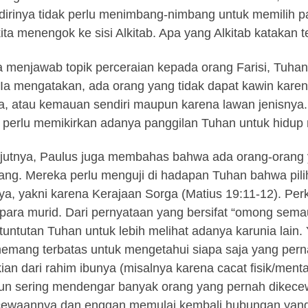
dirinya tidak perlu menimbang-nimbang untuk memilih p
kita menengok ke sisi Alkitab. Apa yang Alkitab katakan
a menjawab topik perceraian kepada orang Farisi, Tuh
 Ia mengatakan, ada orang yang tidak dapat kawin karen
a, atau kemauan sendiri maupun karena lawan jenisnya.
 perlu memikirkan adanya panggilan Tuhan untuk hidup 
jutnya, Paulus juga membahas bahwa ada orang-orang 
ang. Mereka perlu menguji di hadapan Tuhan bahwa pil
ya, yakni karena Kerajaan Sorga (Matius 19:11-12). Per
para murid. Dari pernyataan yang bersifat “omong sema
tuntutan Tuhan untuk lebih melihat adanya karunia lain
memang terbatas untuk mengetahui siapa saja yang per
ian dari rahim ibunya (misalnya karena cacat fisik/mental 
pun sering mendengar banyak orang yang pernah dikec
ewaannya dan enggan memulai kembali hubungan yang 