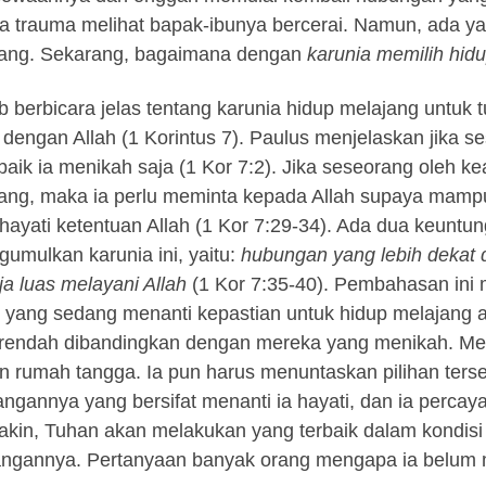
a trauma melihat bapak-ibunya bercerai. Namun, ada 
ang. Sekarang, bagaimana dengan
karunia memilih hid
ab berbicara jelas tentang karunia hidup melajang untu
 dengan Allah (1 Korintus 7). Paulus menjelaskan jika se
 baik ia menikah saja (1 Kor 7:2). Jika seseorang oleh 
ang, maka ia perlu meminta kepada Allah supaya mampu
ayati ketentuan Allah (1 Kor 7:29-34). Ada dua keuntu
umulkan karunia ini, yaitu:
hubungan yang lebih dekat 
ja luas melayani Allah
(1 Kor 7:35-40). Pembahasan ini
 yang sedang menanti kepastian untuk hidup melajang atau 
rendah dibandingkan dengan mereka yang menikah. Me
n rumah tangga. Ia pun harus menuntaskan pilihan terseb
angannya yang bersifat menanti ia hayati, dan ia perca
akin, Tuhan akan melakukan yang terbaik dalam kondisi de
angannya. Pertanyaan banyak orang mengapa ia belum 