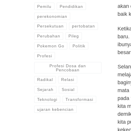
akan 
Pemilu
Pendidikan
baik 
perekonomian
Persekutuan
pertobatan
Ketik
baru.
Perubahan
Pileg
ibuny
Pokemon Go
Politik
besar
Profesi
Profesi Dosa dan
Selan
Pencobaan
melaj
Radikal
Relasi
bagin
Sejarah
Sosial
mata 
pada 
Teknologi
Transformasi
kita 
ujaran kebencian
demik
kita 
kekec