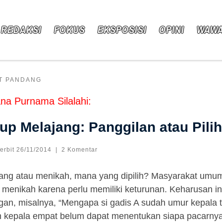
 REDAKSI
FOKUS
EKSPOSISI
OPINI
WAW
T PANDANG
na Purnama Silalahi:
up Melajang: Panggilan atau Pili
Terbit
26/11/2014
|
2 Komentar
ang atau menikah, mana yang dipilih? Masyarakat umu
 menikah karena perlu memiliki keturunan. Keharusan in
gan, misalnya, “Mengapa si gadis A sudah umur kepala t
 kepala empat belum dapat menentukan siapa pacarnya,