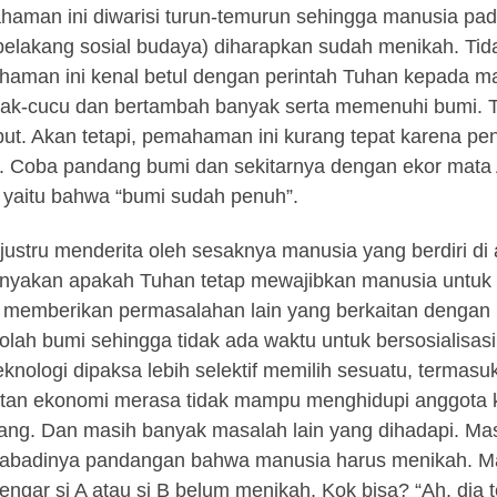
aman ini diwarisi turun-temurun sehingga manusia pa
 belakang sosial budaya) diharapkan sudah menikah. Tid
aman ini kenal betul dengan perintah Tuhan kepada m
ak-cucu dan bertambah banyak serta memenuhi bumi. 
but. Akan tetapi, pemahaman ini kurang tepat karena peng
. Coba pandang bumi dan sekitarnya dengan ekor mata
yaitu bahwa “bumi sudah penuh”.
justru menderita oleh sesaknya manusia yang berdiri di a
yakan apakah Tuhan tetap mewajibkan manusia untuk 
u memberikan permasalahan lain yang berkaitan dengan
lah bumi sehingga tidak ada waktu untuk bersosialisa
eknologi dipaksa lebih selektif memilih sesuatu, termas
itan ekonomi merasa tidak mampu menghidupi anggota 
ang. Dan masih banyak masalah lain yang dihadapi. Ma
 abadinya pandangan bahwa manusia harus menikah. Ma
ngar si A atau si B belum menikah. Kok bisa? “Ah, dia ter