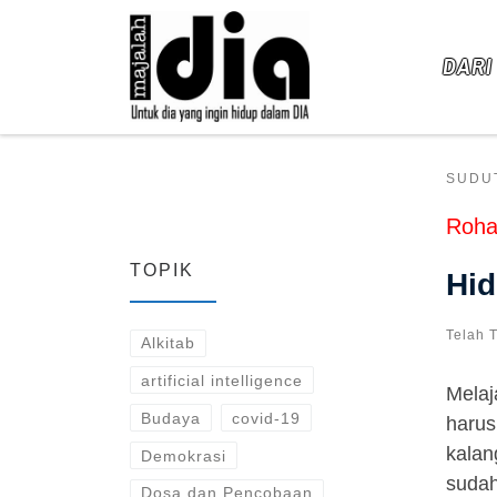
Skip to content
DARI
SUDU
Roha
TOPIK
Hid
Telah 
Alkitab
artificial intelligence
Melaj
Budaya
covid-19
harus
kalan
Demokrasi
sudah
Dosa dan Pencobaan