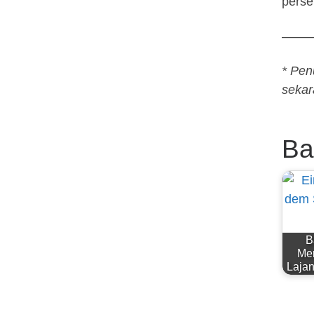
perse
——
*
Penu
sekar
Ba
B
Mem
Laja