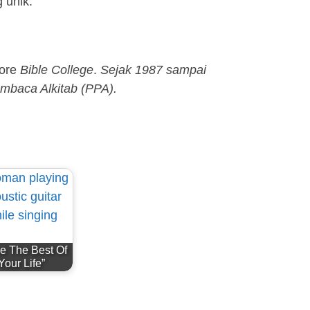
 unik.
ore
Bible College
.
Sejak 1987 sampai
mbaca Alkitab (PPA).
e The Best Of
Your Life”