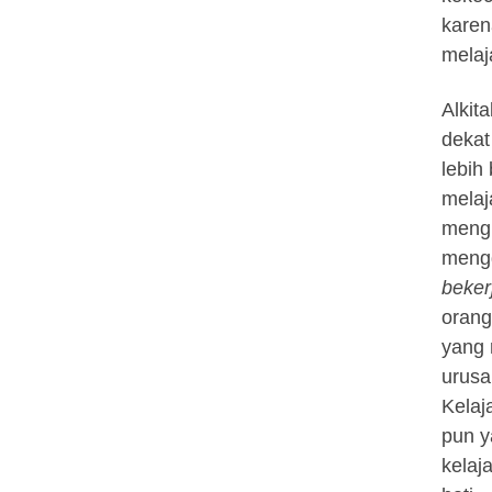
karen
melaj
Alkit
dekat
lebih
melaj
mengh
mengg
beker
orang
yang 
urusa
Kelaj
pun y
kelaj