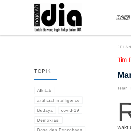
Skip to content
DARI
JELA
Tim 
TOPIK
Mar
Telah 
Alkitab
artificial intelligence
Budaya
covid-19
Demokrasi
waktu
Dosa dan Pencobaan