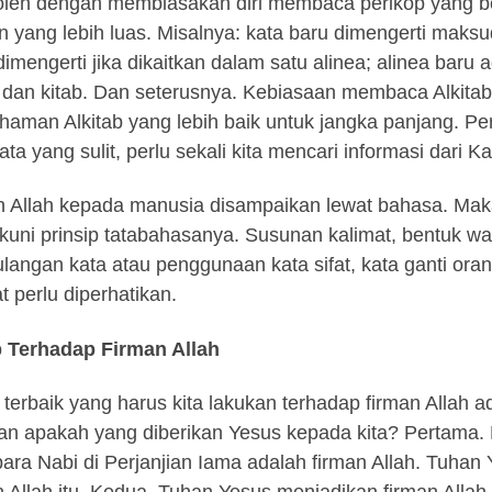
oleh dengan membiasakan diri membaca perikop yang b
n yang lebih luas. Misalnya: kata baru dimengerti maks
dimengerti jika dikaitkan dalam satu alinea; alinea baru 
 dan kitab. Dan seterusnya. Kebiasaan membaca Alkita
aman Alkitab yang lebih baik untuk jangka panjang. Perlu
ata yang sulit, perlu sekali kita mencari informasi dari K
 Allah kepada manusia disampaikan lewat bahasa. Maka 
uni prinsip tatabahasanya. Susunan kalimat, bentuk wakt
langan kata atau penggunaan kata sifat, kata ganti ora
t perlu diperhatikan.
 Terhadap Firman Allah
 terbaik yang harus kita lakukan terhadap firman Allah 
an apakah yang diberikan Yesus kepada kita? Pertama. 
para Nabi di Perjanjian Iama adalah firman Allah. Tuhan