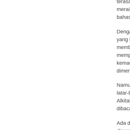
terasa
merai
bahas
Denga
yang 
memba
mempe
kemau
dimen
Namun
latar
Alkit
dibac
Ada d