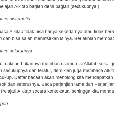
lajari Alkitab bagian demi bagian (secukupnya )
baca
siste
ma
tis
ca Alkitab tidak bisa hanya sekedarnya atau tidak bera
ri dan bisa salah menafsirkan isinya. Berlatihlah membac
b
aca
se
l
u
ru
hnya
dimaksud bukannya membaca semua isi Alkitab sekaligus 
 secukupnya dan teratur, demikian juga membaca Alkita
cukup. Daftar bacaan akan menolong kita mendapatkan b
esok dan seterusnya. Baca perjanjian lama dan Perjanji
. Pelajari Alkitab secara kontekstual sehingga kita me
spon