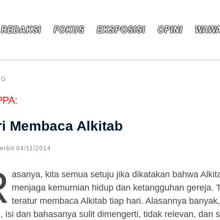
 REDAKSI
FOKUS
EKSPOSISI
OPINI
WAW
NG
PPA:
i Membaca Alkitab
Terbit
04/11/2014
R
asanya, kita semua setuju jika dikatakan bahwa Alki
menjaga kemurnian hidup dan ketangguhan gereja. Ta
teratur membaca Alkitab tiap hari. Alasannya bany
, isi dan bahasanya sulit dimengerti, tidak relevan, dan