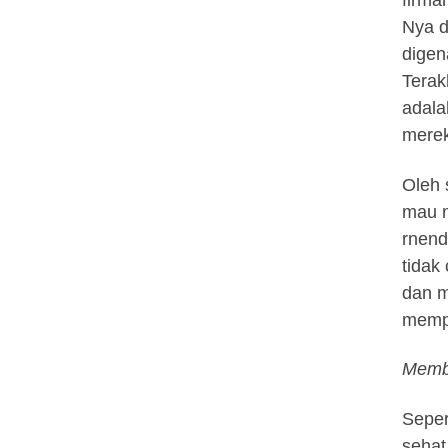
firma
Nya d
digen
Terak
adala
merek
Oleh 
mau m
rnend
tidak
dan m
mempe
Mem
Seper
sehat