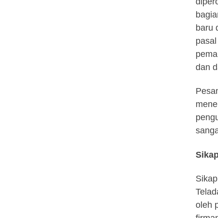
diper
bagia
baru 
pasal
pemah
dan d
Pesan
menek
pengu
sanga
Sikap
Sikap
Telad
oleh 