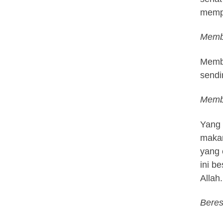
mempe
Mem
Memba
sendi
Mem
Yang 
makan
yang 
ini b
Allah
Be
re