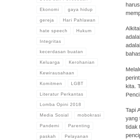
harus
Ekonomi
gaya hidup
mempe
gereja
Hari Pahlawan
Alkit
hate speech
Hukum
adala
Integritas
adala
kecerdasan buatan
bahas
Keluarga
Kerohanian
Melal
Kewirausahaan
perin
Komitmen
LGBT
kita.
Penci
Literatur Perkantas
Lomba Opini 2018
Tapi 
Media Sosial
mobokrasi
yang 
Pandemi
Parenting
tidak
penci
paskah
Pelayanan