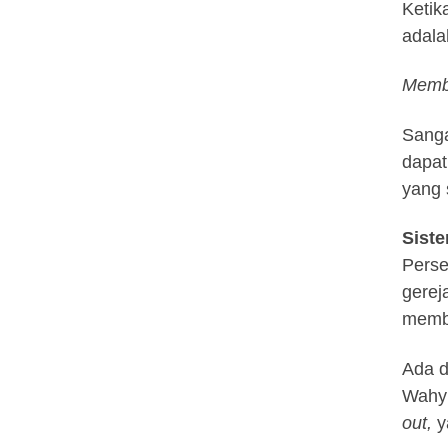
Ketik
adala
Mem
Sanga
dapat
yang 
Siste
Perse
gerej
memba
Ada d
Wahyu
out,
y