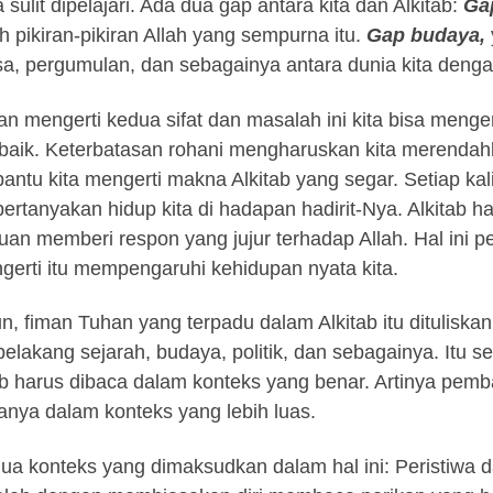
 sulit dipelajari. Ada dua gap antara kita dan Alkitab:
Ga
h pikiran-pikiran Allah yang sempurna itu.
Ga
p
bud
a
ya,
a, pergumulan, dan sebagainya antara dunia kita dengan
n mengerti kedua sifat dan masalah ini kita bisa menge
baik. Keterbatasan rohani mengharuskan kita merenda
ntu kita mengerti makna Alkitab yang segar. Setiap kal
rtanyakan hidup kita di hadapan hadirit-Nya. Alkitab h
an memberi respon yang jujur terhadap Allah. Hal ini 
gerti itu mempengaruhi kehidupan nyata kita.
, fiman Tuhan yang terpadu dalam Alkitab itu dituliska
-belakang sejarah, budaya, politik, dan sebagainya. Itu s
ab harus dibaca dalam konteks yang benar. Artinya pe
anya dalam konteks yang lebih luas.
ua konteks yang dimaksudkan dalam hal ini: Peristiwa d