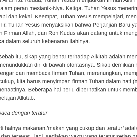
n Allah itu. Kedua, Tuhan Yesus menjadikan firman Alla
alam peran mesianik-Nya. Ketiga, Tuhan Yesus menerima
api dan kekal. Keempat, Tuhan Yesus mempelajari, mena
hir, Tuhan Yesus menyaksikan bahwa Perjanjian Baru ya
h Firman Allah, dan Roh Kudus akan datang untuk men
a dalam seluruh kebenaran Ilahinya.
sebab itu, sikap yang benar terhadap Alkitab adalah men
enundukkan diri di bawah otoritasnya. Sikap demikian 
engar dan membaca firman Tuhan, merenungkan, mempe
 cukup, kita harus menyimpan firman Tuhan dalam hati 
enaatinya. Beberapa hal perlu diperhatikan untuk mem
lajari Alkitab.
b
aca
deng
a
n te
ratu
r
ti halnya makanan,’makan yang cukup dan teratur’ adal
 dan terawat. Jadi, sediakan waktu yang teratur setiap 