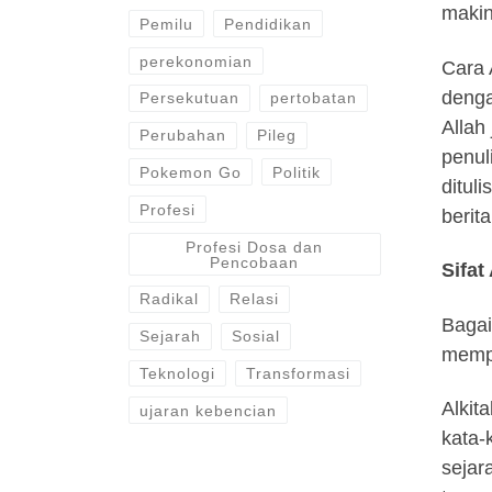
makin
Pemilu
Pendidikan
perekonomian
Cara 
denga
Persekutuan
pertobatan
Allah
Perubahan
Pileg
penul
Pokemon Go
Politik
ditul
Profesi
berita
Profesi Dosa dan
Pencobaan
Sifat
Radikal
Relasi
Bagai
Sejarah
Sosial
mempe
Teknologi
Transformasi
Alkit
ujaran kebencian
kata-
sejar