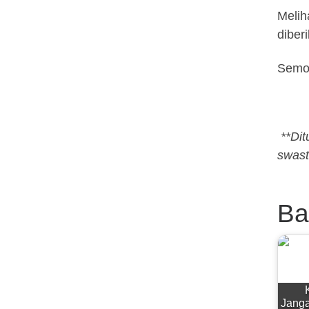
Melih
diber
Semog
**Dit
swast
Ba
K
Janga