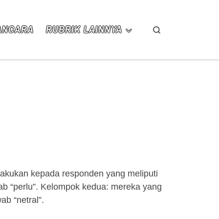
ANCARA
RUBRIK LAINNYA
Search
diakukan kepada responden yang meliputi
b “perlu”. Kelompok kedua: mereka yang
b “netral”.