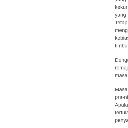
kekur
yang 
Tetap
mengu
kebia
timbu
Denga
remaj
masal
Masal
pra-n
Apala
tertu
penya