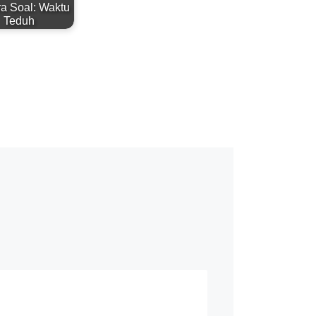
ra Soal: Waktu
Teduh