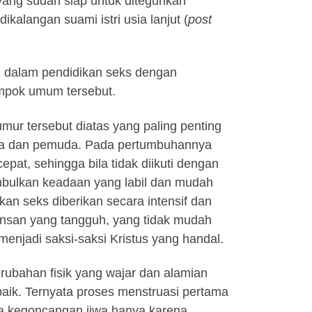
yang sudah siap untuk diteguhkan
kalangan suami istri usia lanjut (
post
kan dalam pendidikan seks dengan
ompok umum tersebut.
r tersebut diatas yang paling penting
ja dan pemuda. Pada pertumbuhannya
pat, sehingga bila tidak diikuti dengan
mbulkan keadaan yang labil dan mudah
kan seks diberikan secara intensif dan
insan yang tangguh, yang tidak mudah
menjadi saksi-saksi Kristus yang handal.
ubahan fisik yang wajar dan alamian
baik. Ternyata proses menstruasi pertama
nya kegoncangan jiwa hanya karena