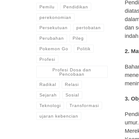
Pendi
Pemilu
Pendidikan
diata
perekonomian
dalam
dan s
Persekutuan
pertobatan
indah
Perubahan
Pileg
Pokemon Go
Politik
2. Ma
Profesi
Bahan
Profesi Dosa dan
Pencobaan
mener
menim
Radikal
Relasi
Sejarah
Sosial
3. Ob
Teknologi
Transformasi
Pendi
ujaran kebencian
umur.
Merek