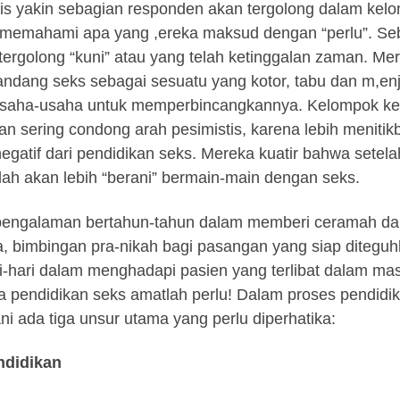
is yakin sebagian responden akan tergolong dalam ke
 memahami apa yang ,ereka maksud dengan “perlu”. Se
tergolong “kuni” atau yang telah ketinggalan zaman. Mer
dang seks sebagai sesuatu yang kotor, tabu dan m,enj
saha-usaha untuk memperbincangkannya. Kelompok keti
dan sering condong arah pesimistis, karena lebih menit
negatif dari pendidikan seks. Mereka kuatir bahwa set
ah akan lebih “berani” bermain-main dengan seks.
pengalaman bertahun-tahun dalam memberi ceramah dal
a, bimbingan pra-nikah bagi pasangan yang siap diteg
i-hari dalam menghadapi pasien yang terlibat dalam ma
 pendidikan seks amatlah perlu! Dalam proses pendidik
iani ada tiga unsur utama yang perlu diperhatika:
ndidikan