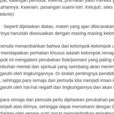
at, kalangan pemdua. Kelima, pra-nikah yaitu mereka 
kahannya. Keenam, pasangan suami-istri. Ketujuh, seks di
pause).
Seperti dijelaskan diatas, materi yang ajan dibicara
rinya haruslah disesuaikan dengan masing-masing kel
penulis menambahkan bahwa dari kelompok-kelompok umu
 mendapatkan perhatian khusus adalah kelompok rema
pok ini mengalami perubahan fisik/jasmani yang paling ce
mbuhan mental dan spiritual yang seimbang akan meni
garuhi oleh lingkungannya. Di sinilah pentingnya pendidi
, sehingga para remaja dan pemuda kita menjadi insan-
garuhi oleh hal-hal negatif dari lingkungannya dan akan 
para remaja dan pemuda perlu dijelaskan perubahan-per
terjadi atas dirinya, sehingga dapat memahami dengan 
dialami oleh remaja outri dapat mengakibatkan terjadi