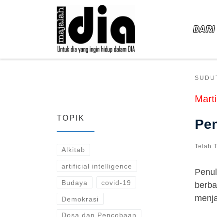
Skip to content
DARI
SUDU
Marti
TOPIK
Pen
Telah 
Alkitab
artificial intelligence
Penul
Budaya
covid-19
berba
menja
Demokrasi
Dosa dan Pencobaan