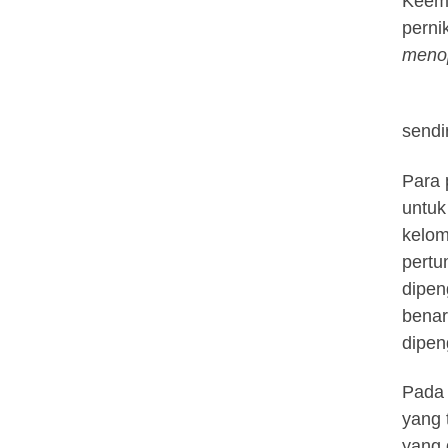
Keemp
perni
meno
sendi
Para 
untuk
kelom
pertu
dipen
benar
dipen
Pada 
yang 
yang 