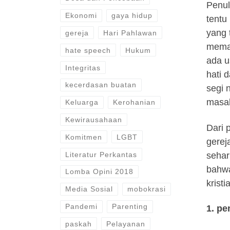
Penul
Ekonomi
gaya hidup
tentu
yang 
gereja
Hari Pahlawan
meman
hate speech
Hukum
ada u
Integritas
hati 
kecerdasan buatan
segi 
masal
Keluarga
Kerohanian
Kewirausahaan
Dari 
Komitmen
LGBT
gerej
sehar
Literatur Perkantas
bahwa
Lomba Opini 2018
krist
Media Sosial
mobokrasi
Pandemi
Parenting
1. pe
paskah
Pelayanan