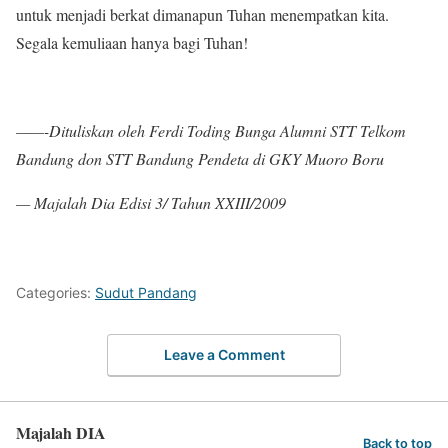
untuk menjadi berkat dimanapun Tuhan menempatkan kita.
Segala kemuliaan hanya bagi Tuhan!
——-Dituliskan oleh
Ferdi Toding Bung
a
Alumni STT Telkom
B
a
ndung don STT B
a
ndung
Pendet
a
di GKY Muoro Boru
— Majalah Dia Edisi 3/ Tahun XXIII/2009
Categories:
Sudut Pandang
Leave a Comment
Majalah DIA
Back to top