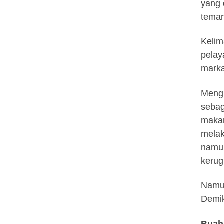
yang 
teman
Kelim
pelay
marka
Mengi
sebag
makan
melak
namun
kerug
Namun
Demik
Buah