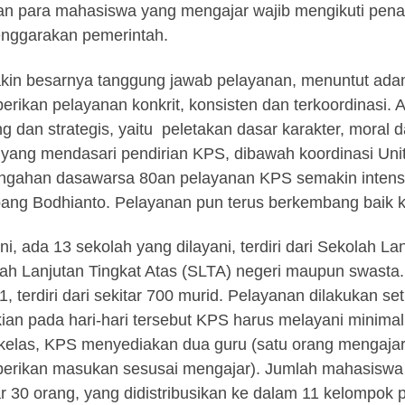
n para mahasiswa yang mengajar wajib mengikuti pena
enggarakan pemerintah.
in besarnya tanggung jawab pelayanan, menuntut ada
rikan pelayanan konkrit, konsisten dan terkoordinasi. 
ng dan strategis, yaitu peletakan dasar karakter, moral
h yang mendasari pendirian KPS, dibawah koordinasi Un
ngahan dasawarsa 80an pelayanan KPS semakin intensi
ng Bodhianto. Pelayanan pun terus berkembang baik kua
ini, ada 13 sekolah yang dilayani, terdiri dari Sekolah 
ah Lanjutan Tingkat Atas (SLTA) negeri maupun swasta.
1, terdiri dari sekitar 700 murid. Pelayanan dilakukan s
ian pada hari-hari tersebut KPS harus melayani minimal 
 kelas, KPS menyediakan dua guru (satu orang mengaja
rikan masukan sesusai mengajar). Jumlah mahasiswa 
ar 30 orang, yang didistribusikan ke dalam 11 kelompok p