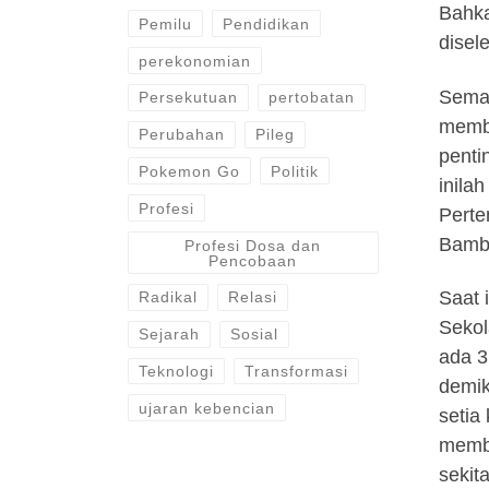
Bahka
Pemilu
Pendidikan
disel
perekonomian
Semak
Persekutuan
pertobatan
membe
Perubahan
Pileg
penti
Pokemon Go
Politik
inila
Profesi
Perte
Bamba
Profesi Dosa dan
Pencobaan
Saat 
Radikal
Relasi
Sekol
Sejarah
Sosial
ada 3
Teknologi
Transformasi
demik
ujaran kebencian
setia
membe
sekit