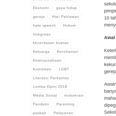
sekol
Ekonomi
gaya hidup
pimpi
gereja
Hari Pahlawan
10 ta
menyo
hate speech
Hukum
Integritas
Awal
kecerdasan buatan
Keter
Keluarga
Kerohanian
memba
Kewirausahaan
kekur
Komitmen
LGBT
gerej
Literatur Perkantas
Awaln
Lomba Opini 2018
banya
Media Sosial
mobokrasi
mahas
Pandemi
Parenting
dipeg
Sekol
paskah
Pelayanan