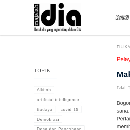
Skip to content
DARI
TILIK
Pela
TOPIK
Ma
Telah 
Alkitab
artificial intelligence
Bogor
Budaya
covid-19
sana.
Perta
Demokrasi
membe
Dosa dan Pencobaan