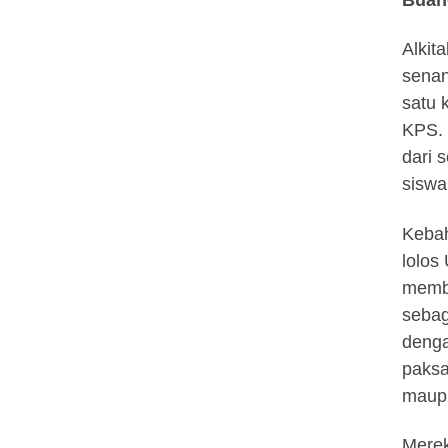
Alkit
senan
satu 
KPS. 
dari 
siswa
Kebah
lolos
membe
sebag
denga
paksa
maupu
Merek