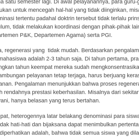
a satu semester lagi. Di awal pelayanannya, para guru-g
lukan untuk mencegah hal-hal yang tidak diinginkan, mi
inasi tertentu padahal doktrin tersebut tidak terlalu pr
ulum, tidak melakukan koordinasi dengan pihak-pihak lai
rtemen P&K, Departemen Agama) serta PGI.
a, regenerasi yang tidak mudah. Berdasarkan pengalama
mahasiswa adalah 2-3 tahun saja. Di tahun pertama, pr
gkan tahun keempat mereka sudah mengkonsentrasikan d
ambungan pelayanan tetap terjaga, harus berjuang kera
anan. Pengalaman menunjukkan bahwa proses regeneras
h rendahnya prestasi keberhasilan. Misalnya dari sekita
ani, hanya belasan yang terus bertahan.
at, heterogennya latar belakang denominasi para siswa 
tidak hati-hati dan bijaksana dapat menimbulkan pertenta
 diperhatikan adalah, bahwa tidak semua siswa yang dila