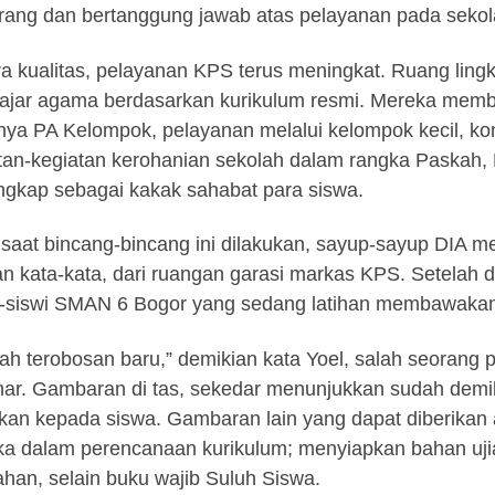
orang dan bertanggung jawab atas pelayanan pada sekola
a kualitas, pelayanan KPS terus meningkat. Ruang ling
jar agama berdasarkan kurikulum resmi. Mereka membe
nya PA Kelompok, pelayanan melalui kelompok kecil, ko
tan-kegiatan kerohanian sekolah dalam rangka Paskah,
gkap sebagai kakak sahabat para siswa.
saat bincang-bincang ini dilakukan, sayup-sayup DIA m
an kata-kata, dari ruangan garasi markas KPS. Setelah d
-siswi SMAN 6 Bogor yang sedang latihan membawaka
ah terobosan baru,” demikian kata Yoel, salah seoran
nar. Gambaran di tas, sekedar menunjukkan sudah demik
ikan kepada siswa. Gambaran lain yang dapat diberikan
a dalam perencanaan kurikulum; menyiapkan bahan uj
han, selain buku wajib Suluh Siswa.