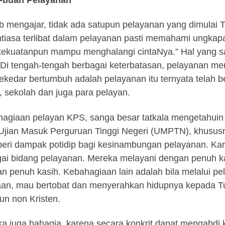
ab mengajar, tidak ada satupun pelayanan yang dimulai 
tiasa terlibat dalam pelayanan pasti memahami ungkapan 
kekuatanpun mampu menghalangi cintaNya.” Hal yang sa
Di tengah-tengah berbagai keterbatasan, pelayanan mer
sekedar bertumbuh adalah pelayanan itu ternyata telah 
, sekolah dan juga para pelayan.
agiaan pelayan KPS, sanga besar tatkala mengetahuin 
 Ujian Masuk Perguruan Tinggi Negeri (UMPTN), khususny
ri dampak potidip bagi kesinambungan pelayanan. Ka
ai bidang pelayanan. Mereka melayani dengan penuh kasi
n penuh kasih. Kebahagiaan lain adalah bila melalui p
an, mau bertobat dan menyerahkan hidupnya kepada Tuh
n non Kristen.
a juga bahagia, karena secara konkrit dapat mengabdi k