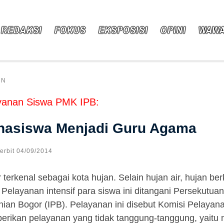
 REDAKSI
FOKUS
EKSPOSISI
OPINI
WAW
AN
yanan Siswa PMK IPB:
hasiswa Menjadi Guru Agama
Terbit
04/09/2014
 terkenal sebagai kota hujan. Selain hujan air, hujan ber
 Pelayanan intensif para siswa ini ditangani Persekutua
nian Bogor (IPB). Pelayanan ini disebut Komisi Pelaya
rikan pelayanan yang tidak tanggung-tanggung, yaitu m