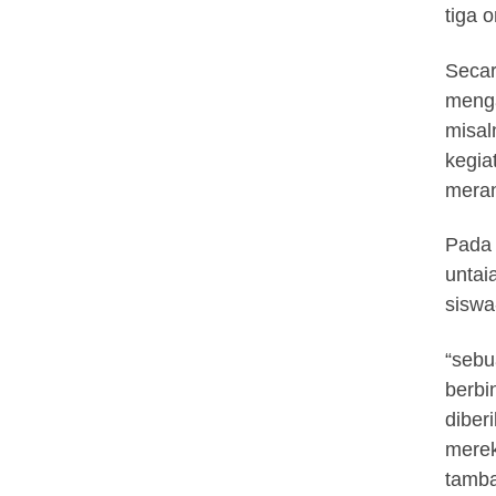
tiga 
Secar
menga
misal
kegia
meran
Pada 
untai
siswa
“sebu
berbi
diber
merek
tamba