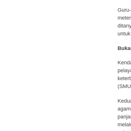
Guru-
metem
ditan
untuk
Buka
Kenda
pelay
keter
(SMU)
Kedua
agama
panja
melal