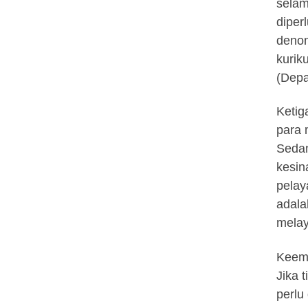
selam
diper
denom
kurik
(Depa
Ketig
para 
Sedan
kesin
pelay
adala
melay
Keemp
Jika 
perlu