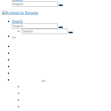
Search
Search
…
Search
Search
Search
Search
…
Search
…
Menu
Dari Redaksi
Fokus
Eksposisi
Opini
Wawancara
Rubrik Lainnya
Lesehan
Apologetika
Gubahan
Jelang