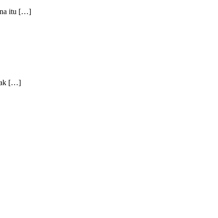
na itu […]
sak […]