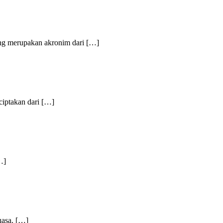
yang merupakan akronim dari […]
iptakan dari […]
…]
uasa. […]