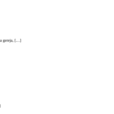
a gereja, […]
]