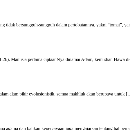
g yang tidak bersungguh-sungguh dalam pertobatannya, yakni “tomat”, 
 1:26). Manusia pertama ciptaanNya dinamai Adam, kemudian Hawa dic
. Dalam alam pikir evolusionistik, semua makhluk akan berupaya untuk [
mua agama dan bahkan kepercayaan juga mengajarkan tentang hal berp