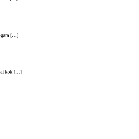
negara […]
kai kok […]