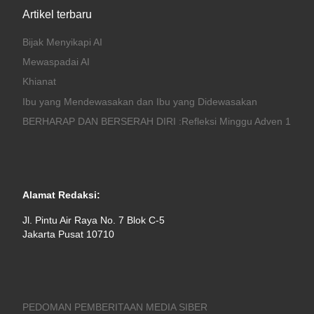
Artikel terbaru
Bijak Menyikapi AI
Mewaspadai AI
Khianat
Ibu yang Mendewasakan dan Ibu yang Didewasakan
BERHARAP DAN BERSERAH DIRI :Refleksi Minggu Adven 1
Alamat Redaksi:
Jl. Pintu Air Raya No. 7 Blok C-5
Jakarta Pusat 10710
PEDOMAN PEMBERITAAN MEDIA SIBER