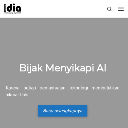
Skip to content
Search
Me
Bijak Menyikapi AI
Karena setiap pemanfaatan teknologi membutuhkan
hikmat Ilahi.
Baca selengkapnya