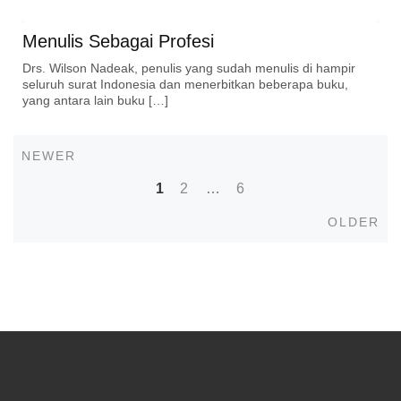
Menulis Sebagai Profesi
Drs. Wilson Nadeak, penulis yang sudah menulis di hampir
seluruh surat Indonesia dan menerbitkan beberapa buku,
yang antara lain buku […]
Newer
NEWER
Posts
1
2
…
6
navigation
Old
OLDER