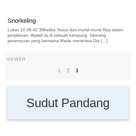
Snorkeling
Lukas 10:38-42 38Ketika Yesus dan murid-murid-Nya dalam
perjalanan, tibalah Ia di sebuah kampung. Seorang
perempuan yang bernama Marta menerima Dia […]
Newer
NEWER
Posts
1
2
3
navigation
Sudut Pandang