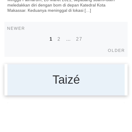
meledakkan diri dengan bom di depan Katedral Kota
Makassar. Keduanya meninggal di lokasi […]
Newer
NEWER
Posts
1
2
…
27
navigation
Old
OLDER
Taizé